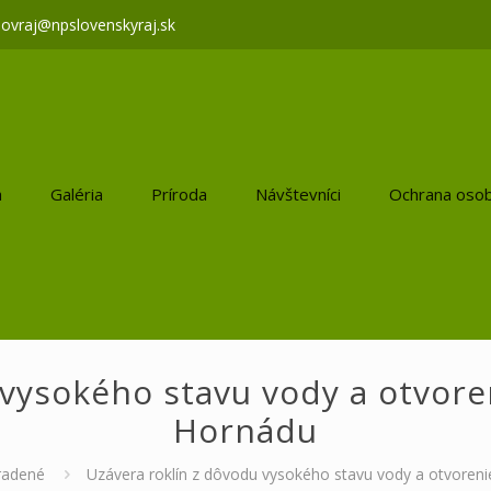
lovraj@npslovenskyraj.sk
a
Galéria
Príroda
Návštevníci
Ochrana osob
 vysokého stavu vody a otvore
Hornádu
radené
Uzávera roklín z dôvodu vysokého stavu vody a otvoren