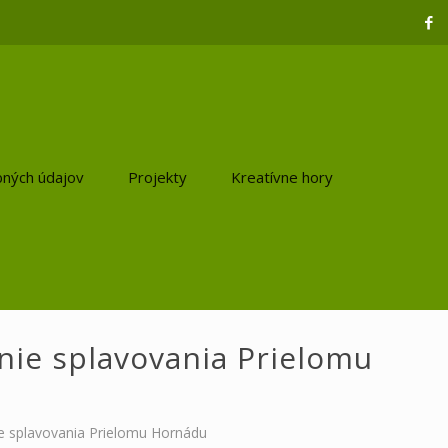
ných údajov
Projekty
Kreatívne hory
nie splavovania Prielomu
ie splavovania Prielomu Hornádu