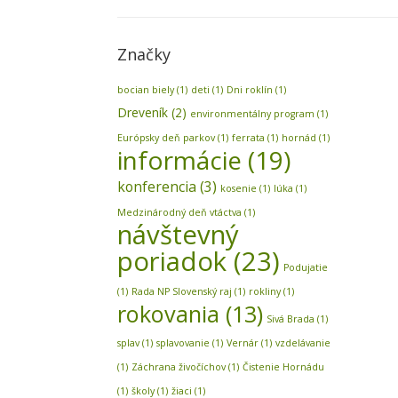
Značky
bocian biely
(1)
deti
(1)
Dni roklín
(1)
Dreveník
(2)
environmentálny program
(1)
Európsky deň parkov
(1)
ferrata
(1)
hornád
(1)
informácie
(19)
konferencia
(3)
kosenie
(1)
lúka
(1)
Medzinárodný deň vtáctva
(1)
návštevný
poriadok
(23)
Podujatie
(1)
Rada NP Slovenský raj
(1)
rokliny
(1)
rokovania
(13)
Sivá Brada
(1)
splav
(1)
splavovanie
(1)
Vernár
(1)
vzdelávanie
(1)
Záchrana živočíchov
(1)
Čistenie Hornádu
(1)
školy
(1)
žiaci
(1)