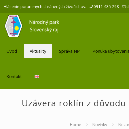
Hlásenie poranených chránených živočíchov:
0911 485 298
s
Úvod
Aktuality
Správa NP
Ponuka ubytovani
Kontakt
Uzávera roklín z dôvodu
Home
Novinky
Neza