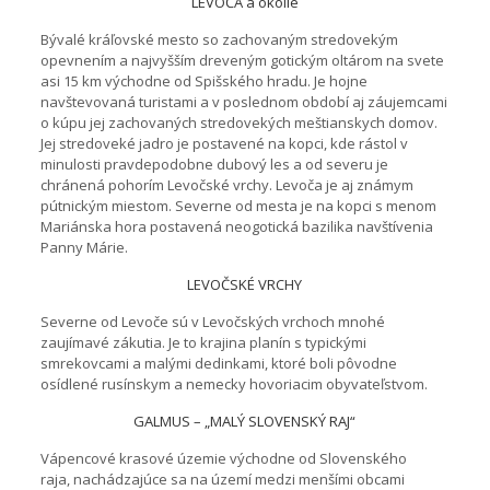
LEVOČA a okolie
Bývalé kráľovské mesto so zachovaným stredovekým
opevnením a najvyšším dreveným gotickým oltárom na svete
asi 15 km východne od Spišského hradu. Je hojne
navštevovaná turistami a v poslednom období aj záujemcami
o kúpu jej zachovaných stredovekých meštianskych domov.
Jej stredoveké jadro je postavené na kopci, kde rástol v
minulosti pravdepodobne dubový les a od severu je
chránená pohorím Levočské vrchy. Levoča je aj známym
pútnickým miestom. Severne od mesta je na kopci s menom
Mariánska hora postavená neogotická bazilika navštívenia
Panny Márie.
LEVOČSKÉ VRCHY
Severne od Levoče sú v Levočských vrchoch mnohé
zaujímavé zákutia. Je to krajina planín s typickými
smrekovcami a malými dedinkami, ktoré boli pôvodne
osídlené rusínskym a nemecky hovoriacim obyvateľstvom.
GALMUS – „MALÝ SLOVENSKÝ RAJ“
Vápencové krasové územie východne od Slovenského
raja, nachádzajúce sa na území medzi menšími obcami