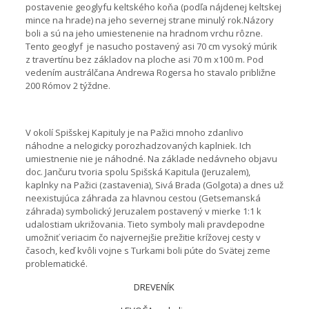
postavenie geoglyfu keltského koňa (podľa nájdenej keltskej
mince na hrade) na jeho severnej strane minulý rok.Názory
boli a sú na jeho umiestenenie na hradnom vrchu rôzne.
Tento geoglyf je nasucho postavený asi 70 cm vysoký múrik
z travertínu bez základov na ploche asi 70 m x100 m. Pod
vedením austrálčana Andrewa Rogersa ho stavalo približne
200 Rómov 2 týždne.
V okolí Spišskej Kapituly je na Pažici mnoho zdanlivo
náhodne a nelogicky porozhadzovaných kaplniek. Ich
umiestnenie nie je náhodné. Na základe nedávneho objavu
doc. Jančuru tvoria spolu Spišská Kapitula (Jeruzalem),
kaplnky na Pažici (zastavenia), Sivá Brada (Golgota) a dnes už
neexistujúca záhrada za hlavnou cestou (Getsemanská
záhrada) symbolický Jeruzalem postavený v mierke 1:1 k
udalostiam ukrižovania. Tieto symboly mali pravdepodne
umožniť veriacim čo najvernejšie prežitie krížovej cesty v
časoch, keď kvôli vojne s Turkami boli púte do Svätej zeme
problematické.
DREVENÍK