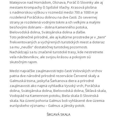
Matejovce nad Hornádom, Olcnava, Poráč či Slovinky ale aj
mestami Krompachy či Spišské Vlachy. Krasová plošina
s nadmorskou výškou v rozmedzí medzi 700 a 1000 m je
rozdelená Poráčskou dolinou na dve časti. Zo severnej
strany je rozdelená vodnými tokmi a ich veľkými a malými
tiesňovými dolinami – dolina Kamenného potoka,
Bielovodská dolina, Svätojánska dolina a ďalšie.
Toto jedinečné prírodné, ale aj kultúrne prostredie je v „tieni“
frekventovaných a vychýrených turistických miest a doteraz
sa mu „neušlo“ dostatočnej turistickej pozornosti.
Nachádzajú sa tu značené turistické trasy, kde nestretnete
veľa návštevníkov, ale svojou krásou a pokojom sú
skutočným rajom.
Medzi najväčšie zaujímavosti tejto časti Volovských vrchov
patria dve národné prírodné rezervácie Červené skaly a
Galmuská tisina, jaskyňa Šarkanova diera a prírodné
zaujímavosti ako najmä vyhliadka Vysoký vrch, Poráčska
dolina, Svätojánska dolina, Bielovodská dolina, Šikľavá skala,
Vodopád na Kamennom potoku, Biela skala či Slovinská
skala. Na území pohoria Galmus boli vyhlásené dve územia
európskeho významu – Galmus a Jánsky potok.
ŠIKĽAVÁ SKALA