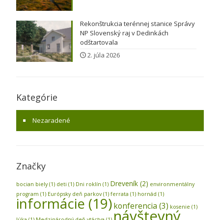
Rekonštrukcia terénnej stanice Správy
NP Slovenský raj v Dedinkách
odštartovala
2. júla 2026
Kategórie
Nezaradené
Značky
Dreveník
(2)
bocian biely
(1)
deti
(1)
Dni roklín
(1)
environmentálny
program
(1)
Európsky deň parkov
(1)
ferrata
(1)
hornád
(1)
informácie
(19)
konferencia
(3)
kosenie
(1)
návštevný
lúka
(1)
Medzinárodný deň vtáctva
(1)