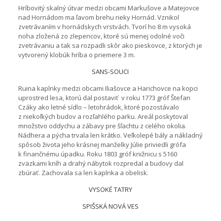
Hríbovitý skalný útvar medzi obcami Markušove a Matejovce
nad Hornádom ma ľavom brehu rieky Hornád. Vznikol
zvetrávaním v hornádskych vrstvách. Tvorí ho 8 m vysoká
noha zložená zo zlepencov, ktoré sú menej odolné voči
zvetrávaniu a tak sa rozpadli skôr ako pieskovce, z ktorých je
vytvorený klobúk hríba o priemere 3 m.
SANS-SOUCI
Ruina kaplnky medzi obcami Iliašovce a Harichovce na kopci
uprostred lesa, ktorú dal postaviť v roku 1773 gróf Štefan
Czáky ako letné sídlo – letohrádok, ktoré pozostávalo
z niekoľkých budov a rozľahlého parku. Areál poskytoval
množstvo oddychu a zábavy pre šľachtu z celého okolia.
Nádhera a pýcha trvala len krátko. Veľkolepé bály a nákladný
spôsob života jeho krásnej manželky Júlie priviedli grófa
k finančnému úpadku. Roku 1803 gróf knižnicu s 5160
zväzkami kníh a drahý nábytok rozpredal a budovy dal
zbúrať. Zachovala sa len kaplnka a obelisk.
VYSOKÉ TATRY
SPIŠSKÁ NOVÁ VES