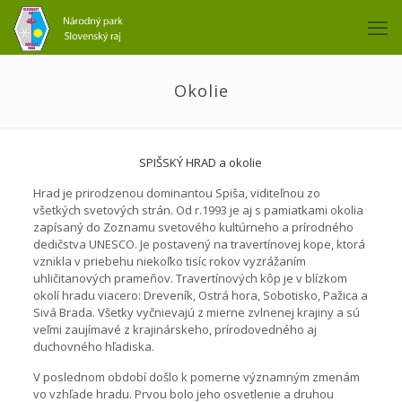
Okolie
SPIŠSKÝ HRAD a okolie
Hrad je prirodzenou dominantou Spiša, viditeľnou zo
všetkých svetových strán. Od r.1993 je aj s pamiatkami okolia
zapísaný do Zoznamu svetového kultúrneho a prírodného
dedičstva UNESCO. Je postavený na travertínovej kope, ktorá
vznikla v priebehu niekoľko tisíc rokov vyzrážaním
uhličitanových prameňov. Travertínových kôp je v blízkom
okolí hradu viacero: Dreveník, Ostrá hora, Sobotisko, Pažica a
Sivá Brada. Všetky vyčnievajú z mierne zvlnenej krajiny a sú
veľmi zaujímavé z krajinárskeho, prírodovedného aj
duchovného hľadiska.
V poslednom období došlo k pomerne významným zmenám
vo vzhľade hradu. Prvou bolo jeho osvetlenie a druhou