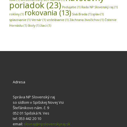
poriadok
(23)
Podujatie
(1)
Rada NP Slovenský raj
(1)
rokovania
(13)
rokliny
(1)
Sivá Brada
(1)
splav
(1)
splavovanie
(1)
Vernár
(1)
vzdelávanie
(1)
Záchrana živočíchov
(1)
Čistenie
Hornádu
(1)
školy
(1)
žiaci
(1)
Adresa
Správa NP Slovenský raj
so sídlom v Spišskej Novej Vsi
Štefánikovo nám. č. 9
052 01 Spišská N. Ves
tel: 053 442 20 10
email:
slovraj@npslovenskyraj.sk