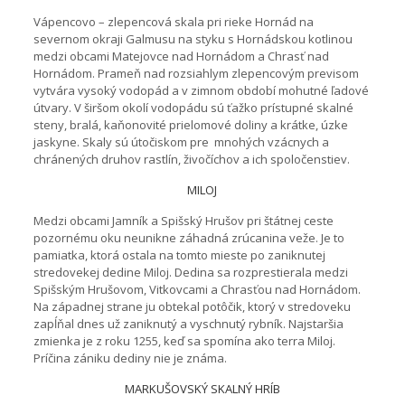
Vápencovo – zlepencová skala pri rieke Hornád na
severnom okraji Galmusu na styku s Hornádskou kotlinou
medzi obcami Matejovce nad Hornádom a Chrasť nad
Hornádom. Prameň nad rozsiahlym zlepencovým previsom
vytvára vysoký vodopád a v zimnom období mohutné ľadové
útvary. V širšom okolí vodopádu sú ťažko prístupné skalné
steny, bralá, kaňonovité prielomové doliny a krátke, úzke
jaskyne. Skaly sú útočiskom pre mnohých vzácnych a
chránených druhov rastlín, živočíchov a ich spoločenstiev.
MILOJ
Medzi obcami Jamník a Spišský Hrušov pri štátnej ceste
pozornému oku neunikne záhadná zrúcanina veže. Je to
pamiatka, ktorá ostala na tomto mieste po zaniknutej
stredovekej dedine Miloj. Dedina sa rozprestierala medzi
Spišským Hrušovom, Vitkovcami a Chrasťou nad Hornádom.
Na západnej strane ju obtekal potôčik, ktorý v stredoveku
zapĺňal dnes už zaniknutý a vyschnutý rybník. Najstaršia
zmienka je z roku 1255, keď sa spomína ako terra Miloj.
Príčina zániku dediny nie je známa.
MARKUŠOVSKÝ SKALNÝ HRÍB