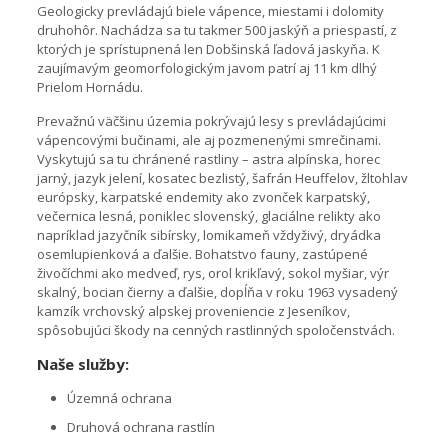
Geologicky prevládajú biele vápence, miestami i dolomity
druhohôr. Nachádza sa tu takmer 500 jaskýň a priespastí, z
ktorých je sprístupnená len Dobšinská ľadová jaskyňa. K
zaujímavým geomorfologickým javom patrí aj 11 km dlhý
Prielom Hornádu.
Prevažnú väčšinu územia pokrývajú lesy s prevládajúcimi
vápencovými bučinami, ale aj pozmenenými smrečinami.
Vyskytujú sa tu chránené rastliny – astra alpínska, horec
jarný, jazyk jelení, kosatec bezlistý, šafrán Heuffelov, žltohlav
európsky, karpatské endemity ako zvonček karpatský,
večernica lesná, poniklec slovenský, glaciálne relikty ako
napríklad jazyčník sibírsky, lomikameň vždyživý, dryádka
osemlupienková a ďalšie. Bohatstvo fauny, zastúpené
živočíchmi ako medveď, rys, orol krikľavý, sokol myšiar, výr
skalný, bocian čierny a ďalšie, dopĺňa v roku 1963 vysadený
kamzík vrchovský alpskej proveniencie z Jeseníkov,
spôsobujúci škody na cenných rastlinných spoločenstvách.
Naše služby:
Územná ochrana
Druhová ochrana rastlín