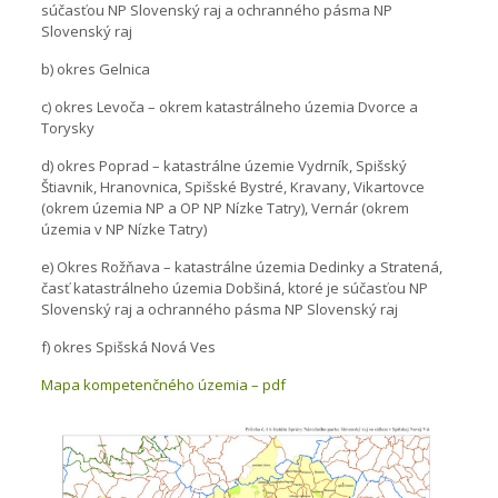
súčasťou NP Slovenský raj a ochranného pásma NP
Slovenský raj
b) okres Gelnica
c) okres Levoča – okrem katastrálneho územia Dvorce a
Torysky
d) okres Poprad – katastrálne územie Vydrník, Spišský
Štiavnik, Hranovnica, Spišské Bystré, Kravany, Vikartovce
(okrem územia NP a OP NP Nízke Tatry), Vernár (okrem
územia v NP Nízke Tatry)
e) Okres Rožňava – katastrálne územia Dedinky a Stratená,
časť katastrálneho územia Dobšiná, ktoré je súčasťou NP
Slovenský raj a ochranného pásma NP Slovenský raj
f) okres Spišská Nová Ves
Mapa kompetenčného územia – pdf