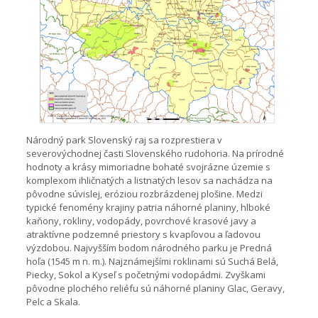
Národný park Slovenský raj sa rozprestiera v
severovýchodnej časti Slovenského rudohoria. Na prírodné
hodnoty a krásy mimoriadne bohaté svojrázne územie s
komplexom ihličnatých a listnatých lesov sa nachádza na
pôvodne súvislej, eróziou rozbrázdenej plošine. Medzi
typické fenomény krajiny patria náhorné planiny, hlboké
kaňony, rokliny, vodopády, povrchové krasové javy a
atraktívne podzemné priestory s kvapľovou a ľadovou
výzdobou. Najvyšším bodom národného parku je Predná
hoľa (1545 m n. m.). Najznámejšími roklinami sú Suchá Belá,
Piecky, Sokol a Kyseľ s početnými vodopádmi. Zvyškami
pôvodne plochého reliéfu sú náhorné planiny Glac, Geravy,
Pelc a Skala.