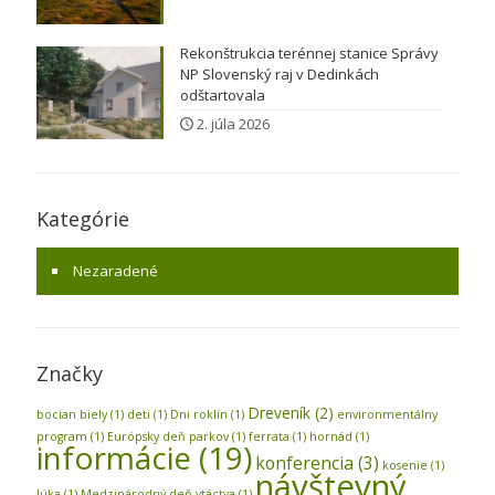
Rekonštrukcia terénnej stanice Správy
NP Slovenský raj v Dedinkách
odštartovala
2. júla 2026
Kategórie
Nezaradené
Značky
Dreveník
(2)
bocian biely
(1)
deti
(1)
Dni roklín
(1)
environmentálny
program
(1)
Európsky deň parkov
(1)
ferrata
(1)
hornád
(1)
informácie
(19)
konferencia
(3)
kosenie
(1)
návštevný
lúka
(1)
Medzinárodný deň vtáctva
(1)