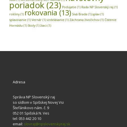
poriadok
(23)
Podujatie
(1)
Rada NP Slovenský raj
(1)
rokovania
(13)
rokliny
(1)
Sivá Brada
(1)
splav
(1)
splavovanie
(1)
Vernár
(1)
vzdelávanie
(1)
Záchrana živočíchov
(1)
Čistenie
Hornádu
(1)
školy
(1)
žiaci
(1)
Adresa
Správa NP Slovenský raj
so sídlom v Spišskej Novej Vsi
Štefánikovo nám. č. 9
052 01 Spišská N. Ves
tel: 053 442 20 10
email:
slovraj@npslovenskyraj.sk