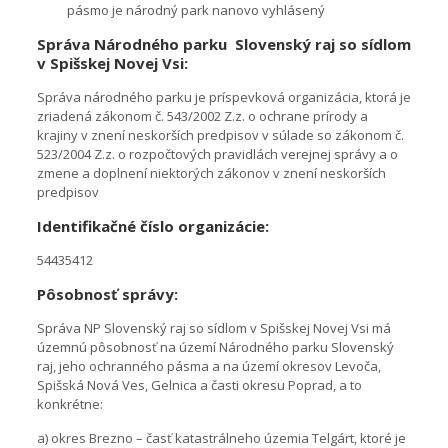
pásmo je národný park nanovo vyhlásený
Správa Národného parku Slovenský raj so sídlom
v Spišskej Novej Vsi:
Správa národného parku je príspevková organizácia, ktorá je
zriadená zákonom č. 543/2002 Z.z. o ochrane prírody a
krajiny v znení neskorších predpisov v súlade so zákonom č.
523/2004 Z.z. o rozpočtových pravidlách verejnej správy a o
zmene a doplnení niektorých zákonov v znení neskorších
predpisov
Identifikačné číslo organizácie:
54435412
Pôsobnosť správy:
Správa NP Slovenský raj so sídlom v Spišskej Novej Vsi má
územnú pôsobnosť na území Národného parku Slovenský
raj, jeho ochranného pásma a na území okresov Levoča,
Spišská Nová Ves, Gelnica a časti okresu Poprad, a to
konkrétne:
a) okres Brezno – časť katastrálneho územia Telgárt, ktoré je