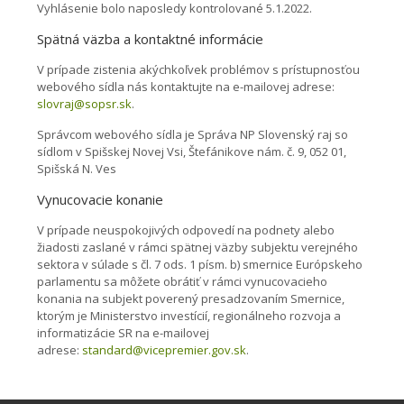
Vyhlásenie bolo naposledy kontrolované 5.1.2022.
Spätná väzba a kontaktné informácie
V prípade zistenia akýchkoľvek problémov s prístupnosťou
webového sídla nás kontaktujte na e-mailovej adrese:
slovraj@sopsr.sk
.
Správcom webového sídla je Správa NP Slovenský raj so
sídlom v Spišskej Novej Vsi, Štefánikove nám. č. 9, 052 01,
Spišská N. Ves
Vynucovacie konanie
V prípade neuspokojivých odpovedí na podnety alebo
žiadosti zaslané v rámci spätnej väzby subjektu verejného
sektora v súlade s čl. 7 ods. 1 písm. b) smernice Európskeho
parlamentu sa môžete obrátiť v rámci vynucovacieho
konania na subjekt poverený presadzovaním Smernice,
ktorým je Ministerstvo investícií, regionálneho rozvoja a
informatizácie SR na e-mailovej
adrese:
standard@vicepremier.gov.sk
.