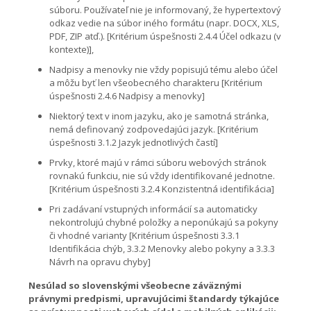
súboru. Používateľ nie je informovaný, že hypertextový
odkaz vedie na súbor iného formátu (napr. DOCX, XLS,
PDF, ZIP atď.). [Kritérium úspešnosti 2.4.4 Účel odkazu (v
kontexte)],
Nadpisy a menovky nie vždy popisujú tému alebo účel
a môžu byť len všeobecného charakteru [Kritérium
úspešnosti 2.4.6 Nadpisy a menovky]
Niektorý text v inom jazyku, ako je samotná stránka,
nemá definovaný zodpovedajúci jazyk. [Kritérium
úspešnosti 3.1.2 Jazyk jednotlivých častí]
Prvky, ktoré majú v rámci súboru webových stránok
rovnakú funkciu, nie sú vždy identifikované jednotne.
[Kritérium úspešnosti 3.2.4 Konzistentná identifikácia]
Pri zadávaní vstupných informácií sa automaticky
nekontrolujú chybné položky a neponúkajú sa pokyny
či vhodné varianty [Kritérium úspešnosti 3.3.1
Identifikácia chýb, 3.3.2 Menovky alebo pokyny a 3.3.3
Návrh na opravu chyby]
Nesúlad so slovenskými všeobecne záväznými
právnymi predpismi, upravujúcimi štandardy týkajúce