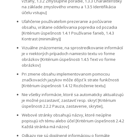
vzťahy, 1.3.2 Zmysluplné poradie, 1.3.3 Charakteristiky
na základe zmyslového vnemu a 1.3.5 Identifikácia
účelu vstupu]
Uľahčenie používateľom prezeranie a počúvanie
obsahu, vrátane oddeľovania popredia od pozadia
[Kritérium úspešnosti 1.4.1 Používanie farieb, 1.4.3
Kontrast (minimálny)]
Vizuálne znázornenie, na sprostredkovanie informácií
je v niektorých prípadoch namiesto textu vo forme
obrázkov [Kritérium úspešnosti 1.4.5 Text vo forme
obrázkov]
Pri zmene obsahu implementovanom pomocou
značkovacích jazykov môže dôjsť k strate funkčnosti
[Kritérium úspešnosti 1.4.12 Rozloženie textu]
Nie všetky informácie, ktoré sa automaticky aktualizujú
je možné pozastaviť, zastaviť resp. skryť [Kritérium
úspešnosti 2.2.2 Pauza, zastavenie, skrytie],
Webové stránky obsahujú názvy, ktoré neúplne
popisujú ich tému alebo účel [Kritérium úspešnosti 2.4.2
Každá stránka má názov]
Odkazy nie sú doplnené informáciou o formáte