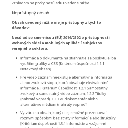
vzhľadom na prvky nesúladu uvedené nižšie
Neprístupný obsah
Obsah uvedený nižšie nie je prístupný z týchto
dôvodov:
Nesúlad so smernicou (EÚ) 2016/2102 o prístupnosti
webových sídel a mobilných aplikácií subjektov
verejného sektora
:
Informácia o dokumente na stiahnutie sa poskytuje iba
využitím grafiky a CSS [Kritérium úspešnosti 1.1.1
Netextový obsah]
Pre video záznam neexistuje alternatívna informácia
alebo zvuková stopa, ktorá obsahuje ekvivalentné
informácie. [Kritérium úspešnosti 1.2.1 Samostatný
zvukový a samostatný video záznam, 1.2.2 Titulky
(nahraté vopred), 1.2.3 Audiokomentár alebo
alternatívne médium (nahratý vopred)]
Vytvára sa obsah, ktorý nie je možné prezentovať
rôznymi spôsobmi bez straty informácií alebo štruktúry
[Kritérium úspešnosti 1.3.1 Informácie a vzájomné