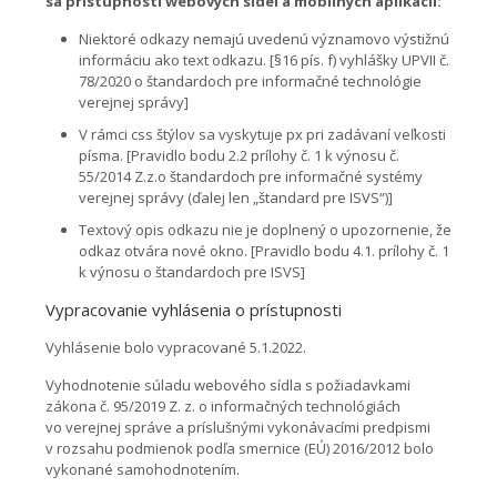
sa prístupnosti webových sídel a mobilných aplikácii:
Niektoré odkazy nemajú uvedenú významovo výstižnú
informáciu ako text odkazu. [§16 pís. f) vyhlášky UPVII č.
78/2020 o štandardoch pre informačné technológie
verejnej správy]
V rámci css štýlov sa vyskytuje px pri zadávaní veľkosti
písma. [Pravidlo bodu 2.2 prílohy č. 1 k výnosu č.
55/2014 Z.z.o štandardoch pre informačné systémy
verejnej správy (ďalej len „štandard pre ISVS“)]
Textový opis odkazu nie je doplnený o upozornenie, že
odkaz otvára nové okno. [Pravidlo bodu 4.1. prílohy č. 1
k výnosu o štandardoch pre ISVS]
Vypracovanie vyhlásenia o prístupnosti
Vyhlásenie bolo vypracované 5.1.2022.
Vyhodnotenie súladu webového sídla s požiadavkami
zákona č. 95/2019 Z. z. o informačných technológiách
vo verejnej správe a príslušnými vykonávacími predpismi
v rozsahu podmienok podľa smernice (EÚ) 2016/2012 bolo
vykonané samohodnotením.