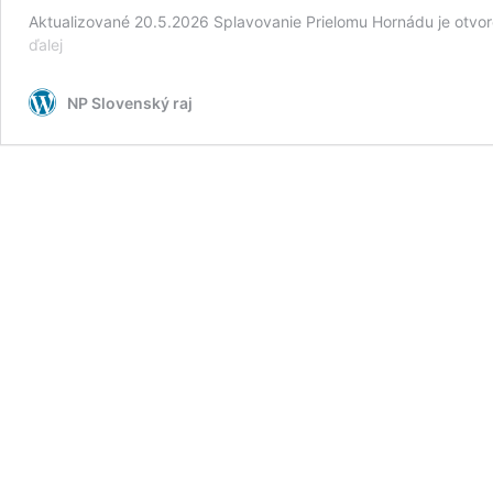
Aktualizované 20.5.2026 Splavovanie Prielomu Hornádu je otvo
Splavovanie
ďalej
Prielomu
Hornádu
NP Slovenský raj
v
NP
Slovenský
raj