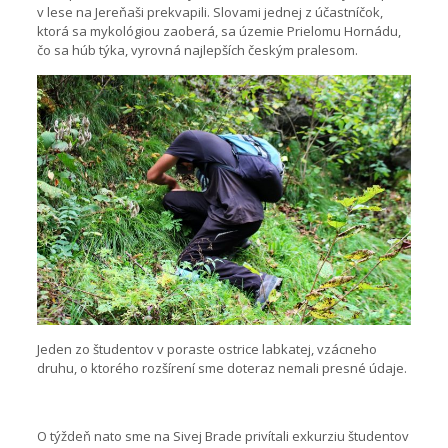
v lese na Jereňaši prekvapili. Slovami jednej z účastníčok,
ktorá sa mykológiou zaoberá, sa územie Prielomu Hornádu,
čo sa húb týka, vyrovná najlepších českým pralesom.
Jeden zo študentov v poraste ostrice labkatej, vzácneho
druhu, o ktorého rozšírení sme doteraz nemali presné údaje.
O týždeň nato sme na Sivej Brade privítali exkurziu študentov