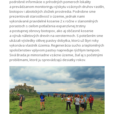
podrobné informácie o prírodných pomeroch lokality
a prevádzanom monitoringu výskytu vzácnych druhov rastlín,
biotopov i abiotických zložiek prostredia. Podrobne sme
prezentovali starostlivosť o územie, jednak nami
vykonávané pravidelné kosenie 2 x ročne v slanomilných
porastoch s cieľom potlačenia expanzívnej trstiny
a postupnej obnovy biotopov, ako aj občasné kosenie
a výrub náletových drevín na xerotermoch. S potešením sme
ukázali výsledky citlivej pastvy dobytka, ktorú už štyri roky
vykonáva vlastník územia. Regenerácia sucho a teplomilných
spoločenstiev vplyvom pastvy napreduje rýchlym tempom.
Sivá Brada je mimoriadne vzácne územie, žiaľ aj s početnými
problémami, ktoré ju sprevádzajú desiatky rokov.