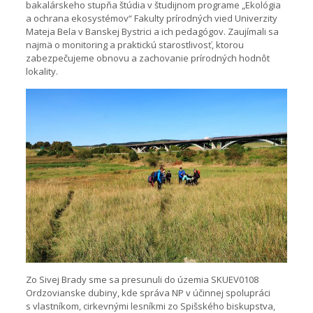
bakalárskeho stupňa štúdia v študijnom programe „Ekológia
a ochrana ekosystémov“ Fakulty prírodných vied Univerzity
Mateja Bela v Banskej Bystrici a ich pedagógov. Zaujímali sa
najmä o monitoring a praktickú starostlivosť, ktorou
zabezpečujeme obnovu a zachovanie prírodných hodnôt
lokality.
Zo Sivej Brady sme sa presunuli do územia SKUEV0108
Ordzovianske dubiny, kde správa NP v účinnej spolupráci
s vlastníkom, cirkevnými lesníkmi zo Spišského biskupstva,