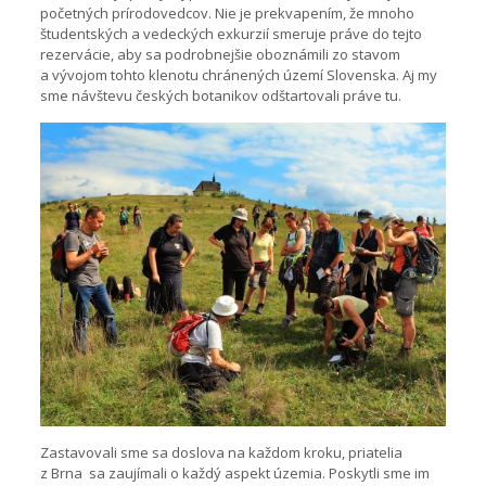
početných prírodovedcov. Nie je prekvapením, že mnoho
študentských a vedeckých exkurzií smeruje práve do tejto
rezervácie, aby sa podrobnejšie oboznámili zo stavom
a vývojom tohto klenotu chránených území Slovenska. Aj my
sme návštevu českých botanikov odštartovali práve tu.
Zastavovali sme sa doslova na každom kroku, priatelia
z Brna sa zaujímali o každý aspekt územia. Poskytli sme im