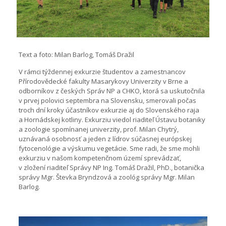
Text a foto: Milan Barlog, Tomáš Dražil
V rámci týždennej exkurzie študentov a zamestnancov
Přírodovědecké fakulty Masarykovy Univerzity v Brne a
odborníkov z českých Správ NP a CHKO, ktorá sa uskutočnila
v prvej polovici septembra na Slovensku, smerovali počas
troch dní kroky účastníkov exkurzie aj do Slovenského raja
a Hornádskej kotliny. Exkurziu viedol riaditeľ Ústavu botaniky
a zoologie spomínanej univerzity, prof. Milan Chytrý,
uznávaná osobnosť a jeden z lídrov súčasnej európskej
fytocenológie a výskumu vegetácie. Sme radi, že sme mohli
exkurziu v našom kompetenčnom území sprevádzať,
v zložení riaditeľ Správy NP Ing. Tomáš Dražil, PhD., botanička
správy Mgr. Števka Bryndzová a zoológ správy Mgr. Milan
Barlog.