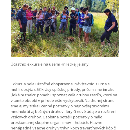
Účastníci exkurzie na území Hnileckej jelšiny
Exkurzia bola užitočná obojstranne. Návštevníci z Brna si
mohli dosýta užiť krásy spišskej prírody, pričom sme im ako
„lokálni znalci“ pomohli spoznať veľa druhov rastlín, ktoré sa
v tomto období v prírode ešte vyskytovali. Na druhej strane
sme aj my získali cenné poznatky o najnovšej taxonómii
mnohokrát aj bežných druhov flóry či nové údaje o rozšírení
vzácnych druhov. Osobitne potešili poznatky o málo
preskúmanej skupine organizmov – hubách. Hlavne
nenápadné vzácne druhy v trávnikoch travertínových kôp či