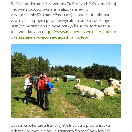
Spišskopodhradské travertíny. Tu Správa NP Slovenský raj
iniciovala, podporovala a realizovala jedno
z najrozsiahlejších menežmentových opatrení – obnovu
vzácnych stepných porastov výrubom umelo založených
lesných porastov na ploche cca 4,5 ha a ich udržiavanie
pastvou dobytka (
https://www.npslovenskyraj.sk/v-hodine-
dvanastej-alebo-ako-sa-da-zachranit-step/
).
Účastníci exkurzie z Banskej Bystrice sa o problematiku
ochrany prírody a s ňou súvisiacich činností na všetkých