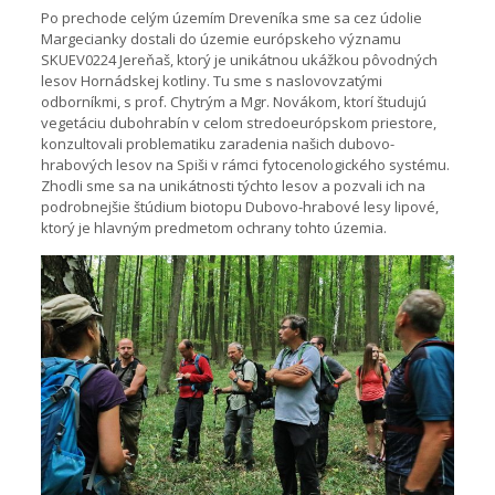
Po prechode celým územím Dreveníka sme sa cez údolie
Margecianky dostali do územie európskeho významu
SKUEV0224 Jereňaš, ktorý je unikátnou ukážkou pôvodných
lesov Hornádskej kotliny. Tu sme s naslovovzatými
odborníkmi, s prof. Chytrým a Mgr. Novákom, ktorí študujú
vegetáciu dubohrabín v celom stredoeurópskom priestore,
konzultovali problematiku zaradenia našich dubovo-
hrabových lesov na Spiši v rámci fytocenologického systému.
Zhodli sme sa na unikátnosti týchto lesov a pozvali ich na
podrobnejšie štúdium biotopu Dubovo-hrabové lesy lipové,
ktorý je hlavným predmetom ochrany tohto územia.