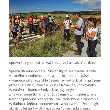
Sprava Š. Bryndzová, T. Dražil, M. Chytrý a účastníci exkurzie
Správa Národného parku Slovenský raj má okrem územia
vlastného národného parku a jeho ochranného pásma
v kompetencii aj rozsiahle územie tzv. voľnej krajiny na území
okresov Gelnica, Levoča a Spišská Nová Ves, kde rovnako
vykonáva ochranu prírody a krajiny. Jedným
z najvýznamnejších chránených území v tomto priestore je
Národná prírodná rezervácia Sivá Brada, ktorá je zároveň aj
výkladnou skriňou monitorovacích a najmä menežmentových
aktivít našej správy. Aj preto sa na ňu sústreďuje záujem