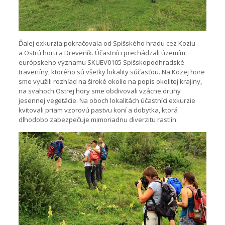
Ďalej exkurzia pokračovala od Spišského hradu cez Koziu
a Ostrú horu a Dreveník. Účastníci prechádzali územím
európskeho významu SKUEV0105 Spišskopodhradské
travertíny, ktorého sú všetky lokality súčasťou. Na Kozej hore
sme využili rozhľad na široké okolie na popis okolitej krajiny,
na svahoch Ostrej hory sme obdivovali vzácne druhy
jesennej vegetácie. Na oboch lokalitách účastníci exkurzie
kvitovali priam vzorovú pastvu koní a dobytka, ktorá
dlhodobo zabezpečuje mimoriadnu diverzitu rastlín.