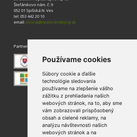
Štefánikovo nám. č. 9
052 01 Spišská N. Ves
tel: 053 442 20 10
email:
slovraj@npslovenskyraj.sk
Partneri
Používame cookies
Súbory cookie a ďalšie
technológie sledovania
používame na zlepšenie vášho
zážitku z prehliadania našich
webových stránok, na to, aby sme
vám zobrazovali prispôsobený
obsah a cielené reklamy, na
analýzu návštevnosti našich
webových stránok a na