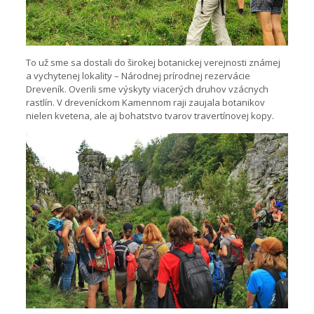
To už sme sa dostali do širokej botanickej verejnosti známej
a vychytenej lokality – Národnej prírodnej rezervácie
Dreveník. Overili sme výskyty viacerých druhov vzácnych
rastlín. V dreveníckom Kamennom raji zaujala botanikov
nielen kvetena, ale aj bohatstvo tvarov travertínovej kopy.