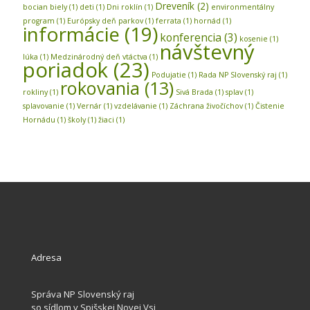
Dreveník
(2)
bocian biely
(1)
deti
(1)
Dni roklín
(1)
environmentálny
program
(1)
Európsky deň parkov
(1)
ferrata
(1)
hornád
(1)
informácie
(19)
konferencia
(3)
kosenie
(1)
návštevný
lúka
(1)
Medzinárodný deň vtáctva
(1)
poriadok
(23)
Podujatie
(1)
Rada NP Slovenský raj
(1)
rokovania
(13)
rokliny
(1)
Sivá Brada
(1)
splav
(1)
splavovanie
(1)
Vernár
(1)
vzdelávanie
(1)
Záchrana živočíchov
(1)
Čistenie
Hornádu
(1)
školy
(1)
žiaci
(1)
Adresa
Správa NP Slovenský raj
so sídlom v Spišskej Novej Vsi