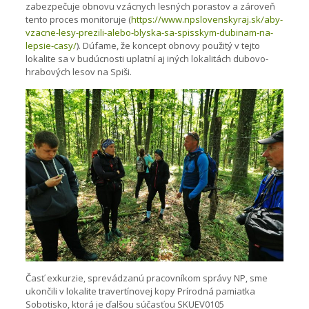
zabezpečuje obnovu vzácnych lesných porastov a zároveň
tento proces monitoruje (
https://www.npslovenskyraj.sk/aby-
vzacne-lesy-prezili-alebo-blyska-sa-spisskym-dubinam-na-
lepsie-casy/
). Dúfame, že koncept obnovy použitý v tejto
lokalite sa v budúcnosti uplatní aj iných lokalitách dubovo-
hrabových lesov na Spiši.
Časť exkurzie, sprevádzanú pracovníkom správy NP, sme
ukončili v lokalite travertínovej kopy Prírodná pamiatka
Sobotisko, ktorá je ďalšou súčasťou SKUEV0105