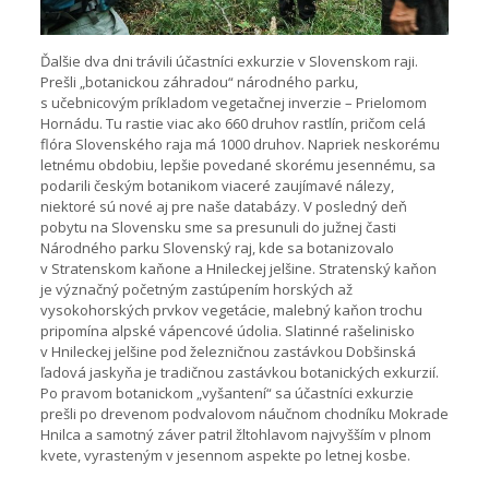
Ďalšie dva dni trávili účastníci exkurzie v Slovenskom raji.
Prešli „botanickou záhradou“ národného parku,
s učebnicovým príkladom vegetačnej inverzie – Prielomom
Hornádu. Tu rastie viac ako 660 druhov rastlín, pričom celá
flóra Slovenského raja má 1000 druhov. Napriek neskorému
letnému obdobiu, lepšie povedané skorému jesennému, sa
podarili českým botanikom viaceré zaujímavé nálezy,
niektoré sú nové aj pre naše databázy. V posledný deň
pobytu na Slovensku sme sa presunuli do južnej časti
Národného parku Slovenský raj, kde sa botanizovalo
v Stratenskom kaňone a Hnileckej jelšine. Stratenský kaňon
je význačný početným zastúpením horských až
vysokohorských prvkov vegetácie, malebný kaňon trochu
pripomína alpské vápencové údolia. Slatinné rašelinisko
v Hnileckej jelšine pod železničnou zastávkou Dobšinská
ľadová jaskyňa je tradičnou zastávkou botanických exkurzií.
Po pravom botanickom „vyšantení“ sa účastníci exkurzie
prešli po drevenom podvalovom náučnom chodníku Mokrade
Hnilca a samotný záver patril žltohlavom najvyšším v plnom
kvete, vyrasteným v jesennom aspekte po letnej kosbe.