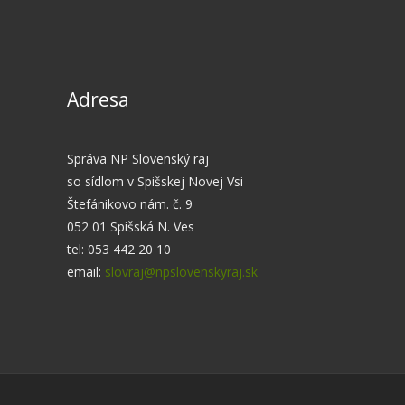
Adresa
Správa NP Slovenský raj
so sídlom v Spišskej Novej Vsi
Štefánikovo nám. č. 9
052 01 Spišská N. Ves
tel: 053 442 20 10
email:
slovraj@npslovenskyraj.sk