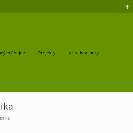
ných údajov
Projekty
Kreatívne hory
ika
istika