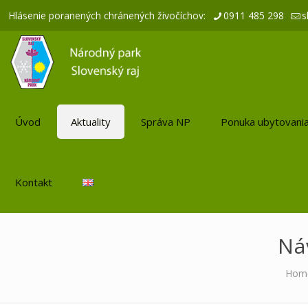
Hlásenie poranených chránených živočíchov:
0911 485 298
s
Úvod
Aktuality
Správa NP
Ponuka ubytovani
Kontakt
Ná
Hom