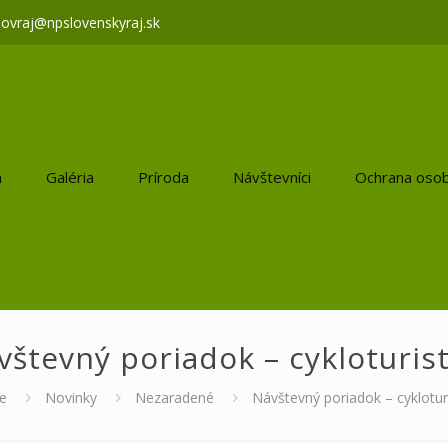
lovraj@npslovenskyraj.sk
a
Galéria
Príroda
Návštevníci
Ochrana osob
vštevný poriadok – cykloturist
e
Novinky
Nezaradené
Návštevný poriadok – cyklotur