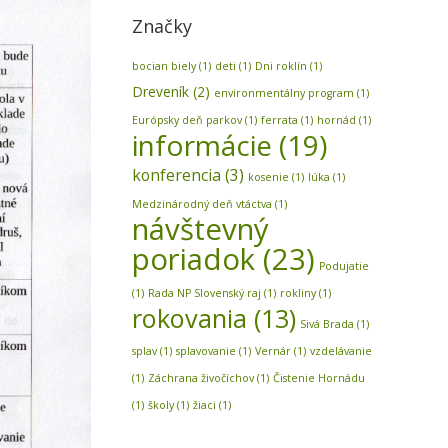
Značky
bocian biely
(1)
deti
(1)
Dni roklín
(1)
Dreveník
(2)
environmentálny program
(1)
Európsky deň parkov
(1)
ferrata
(1)
hornád
(1)
informácie
(19)
konferencia
(3)
kosenie
(1)
lúka
(1)
Medzinárodný deň vtáctva
(1)
návštevný
poriadok
(23)
Podujatie
(1)
Rada NP Slovenský raj
(1)
rokliny
(1)
rokovania
(13)
Sivá Brada
(1)
splav
(1)
splavovanie
(1)
Vernár
(1)
vzdelávanie
(1)
Záchrana živočíchov
(1)
Čistenie Hornádu
(1)
školy
(1)
žiaci
(1)