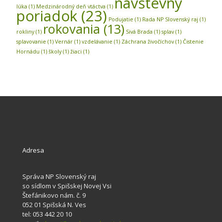
návštevný
lúka
(1)
Medzinárodný deň vtáctva
(1)
poriadok
(23)
Podujatie
(1)
Rada NP Slovenský raj
(1)
rokovania
(13)
rokliny
(1)
Sivá Brada
(1)
splav
(1)
splavovanie
(1)
Vernár
(1)
vzdelávanie
(1)
Záchrana živočíchov
(1)
Čistenie
Hornádu
(1)
školy
(1)
žiaci
(1)
Adresa
Správa NP Slovenský raj
so sídlom v Spišskej Novej Vsi
Štefánikovo nám. č. 9
052 01 Spišská N. Ves
tel: 053 442 20 10