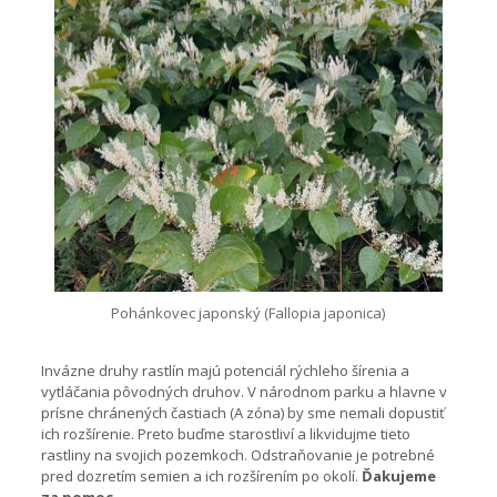
Pohánkovec japonský (Fallopia japonica)
Invázne druhy rastlín majú potenciál rýchleho šírenia a
vytláčania pôvodných druhov. V národnom parku a hlavne v
prísne chránených častiach (A zóna) by sme nemali dopustiť
ich rozšírenie. Preto buďme starostliví a likvidujme tieto
rastliny na svojich pozemkoch. Odstraňovanie je potrebné
pred dozretím semien a ich rozšírením po okolí.
Ďakujeme
za pomoc.