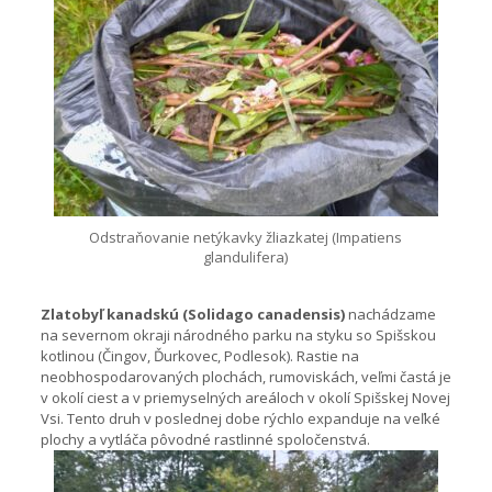
Odstraňovanie netýkavky žliazkatej (Impatiens
glandulifera)
Zlatobyľ kanadskú (Solidago canadensis)
nachádzame
na severnom okraji národného parku na styku so Spišskou
kotlinou (Čingov, Ďurkovec, Podlesok). Rastie na
neobhospodarovaných plochách, rumoviskách, veľmi častá je
v okolí ciest a v priemyselných areáloch v okolí Spišskej Novej
Vsi. Tento druh v poslednej dobe rýchlo expanduje na veľké
plochy a vytláča pôvodné rastlinné spoločenstvá.