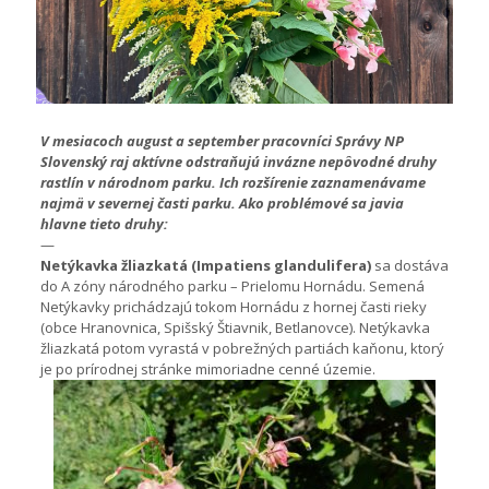
V mesiacoch august a september pracovníci Správy NP
Slovenský raj aktívne odstraňujú invázne nepôvodné druhy
rastlín v národnom parku. Ich rozšírenie zaznamenávame
najmä v severnej časti parku. Ako problémové sa javia
hlavne tieto druhy:
—
Netýkavka žliazkatá (Impatiens glandulifera)
sa dostáva
do A zóny národného parku – Prielomu Hornádu. Semená
Netýkavky prichádzajú tokom Hornádu z hornej časti rieky
(obce Hranovnica, Spišský Štiavnik, Betlanovce). Netýkavka
žliazkatá potom vyrastá v pobrežných partiách kaňonu, ktorý
je po prírodnej stránke mimoriadne cenné územie.