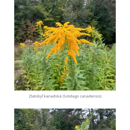
Zlatobyľ kanadská (Solidago canadensis)