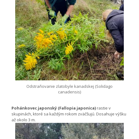
Odstraňovanie zlatobyle kanadskej (Solidago
canadensis)
Pohánkovec japonský (Fallopia japonica)
rastie v
skupinách, ktoré sa každým rokom zväčšujú. Dosahuje výšku
až okolo 3 m.