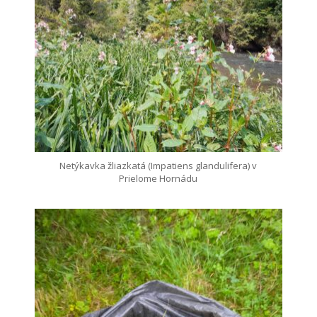
Netýkavka žliazkatá (Impatiens glandulifera) v
Prielome Hornádu