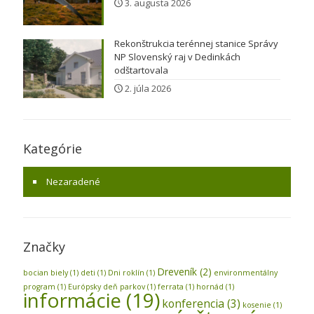
3. augusta 2026
Rekonštrukcia terénnej stanice Správy
NP Slovenský raj v Dedinkách
odštartovala
2. júla 2026
Kategórie
Nezaradené
Značky
Dreveník
(2)
bocian biely
(1)
deti
(1)
Dni roklín
(1)
environmentálny
program
(1)
Európsky deň parkov
(1)
ferrata
(1)
hornád
(1)
informácie
(19)
konferencia
(3)
kosenie
(1)