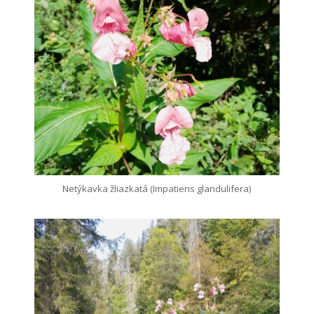
Netýkavka žliazkatá (Impatiens glandulifera)