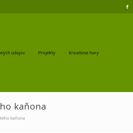
ných údajov
Projekty
Kreatívne hory
ého kaňona
nského kaňona