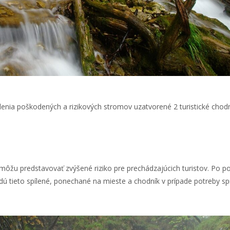
lenia poškodených a rizikových stromov uzatvorené 2 turistické chodn
 môžu predstavovať zvýšené riziko pre prechádzajúcich turistov. Po
 tieto spílené, ponechané na mieste a chodník v prípade potreby sp