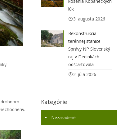
kosenia Kopaneckých
lúk
3. augusta 2026
Rekonštrukcia
terénnej stanice
Správy NP Slovenský
raj v Dedinkách
odštartovala
íky:
2. júla 2026
Kategórie
 podrobnom
riechodnený.
Nezaradené