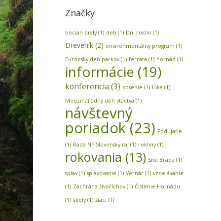
Značky
bocian biely
(1)
deti
(1)
Dni roklín
(1)
Dreveník
(2)
environmentálny program
(1)
Európsky deň parkov
(1)
ferrata
(1)
hornád
(1)
informácie
(19)
konferencia
(3)
kosenie
(1)
lúka
(1)
Medzinárodný deň vtáctva
(1)
návštevný
poriadok
(23)
Podujatie
(1)
Rada NP Slovenský raj
(1)
rokliny
(1)
rokovania
(13)
Sivá Brada
(1)
splav
(1)
splavovanie
(1)
Vernár
(1)
vzdelávanie
(1)
Záchrana živočíchov
(1)
Čistenie Hornádu
(1)
školy
(1)
žiaci
(1)