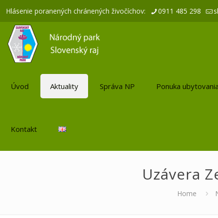
Hlásenie poranených chránených živočíchov:
0911 485 298
s
Úvod
Aktuality
Správa NP
Ponuka ubytovani
Kontakt
Uzávera Z
Home