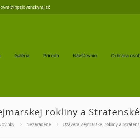
lovraj@npslovenskyraj.sk
a
Galéria
Príroda
Návštevníci
Ochrana osob
ejmarskej rokliny a Stratensk
Novinky
Nezaradené
Uzávera Zejmarskej rokliny a Strate