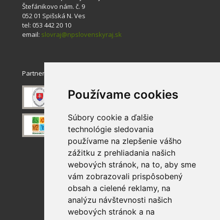
Štefánikovo nám. č. 9
052 01 Spišská N. Ves
tel: 053 442 20 10
email:
slovraj@npslovenskyraj.sk
Partneri
Používame cookies
Súbory cookie a ďalšie
technológie sledovania
používame na zlepšenie vášho
zážitku z prehliadania našich
webových stránok, na to, aby sme
vám zobrazovali prispôsobený
obsah a cielené reklamy, na
analýzu návštevnosti našich
webových stránok a na