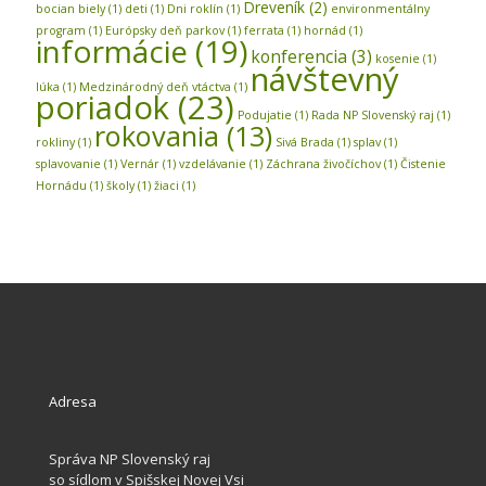
Dreveník
(2)
bocian biely
(1)
deti
(1)
Dni roklín
(1)
environmentálny
program
(1)
Európsky deň parkov
(1)
ferrata
(1)
hornád
(1)
informácie
(19)
konferencia
(3)
kosenie
(1)
návštevný
lúka
(1)
Medzinárodný deň vtáctva
(1)
poriadok
(23)
Podujatie
(1)
Rada NP Slovenský raj
(1)
rokovania
(13)
rokliny
(1)
Sivá Brada
(1)
splav
(1)
splavovanie
(1)
Vernár
(1)
vzdelávanie
(1)
Záchrana živočíchov
(1)
Čistenie
Hornádu
(1)
školy
(1)
žiaci
(1)
Adresa
Správa NP Slovenský raj
so sídlom v Spišskej Novej Vsi