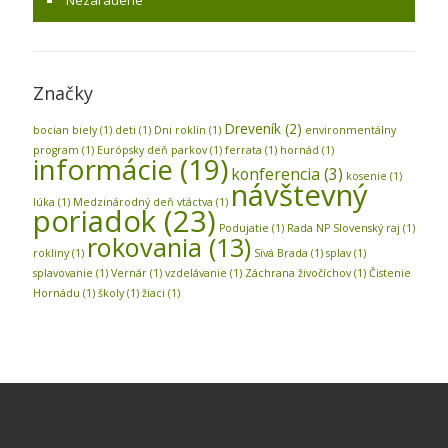
Nezaradené
Značky
Dreveník
(2)
bocian biely
(1)
deti
(1)
Dni roklín
(1)
environmentálny
program
(1)
Európsky deň parkov
(1)
ferrata
(1)
hornád
(1)
informácie
(19)
konferencia
(3)
kosenie
(1)
návštevný
lúka
(1)
Medzinárodný deň vtáctva
(1)
poriadok
(23)
Podujatie
(1)
Rada NP Slovenský raj
(1)
rokovania
(13)
rokliny
(1)
Sivá Brada
(1)
splav
(1)
splavovanie
(1)
Vernár
(1)
vzdelávanie
(1)
Záchrana živočíchov
(1)
Čistenie
Hornádu
(1)
školy
(1)
žiaci
(1)