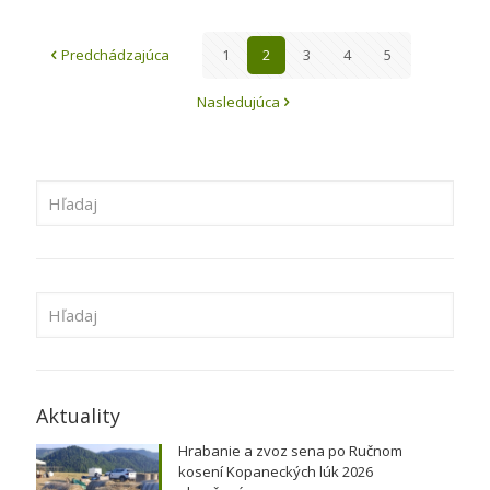
Predchádzajúca
1
2
3
4
5
Nasledujúca
Aktuality
Hrabanie a zvoz sena po Ručnom
kosení Kopaneckých lúk 2026