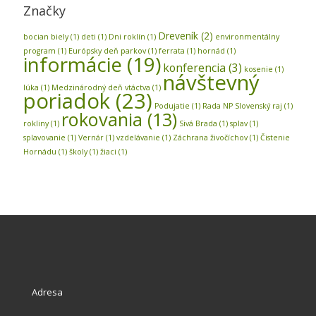
Značky
Dreveník
(2)
bocian biely
(1)
deti
(1)
Dni roklín
(1)
environmentálny
program
(1)
Európsky deň parkov
(1)
ferrata
(1)
hornád
(1)
informácie
(19)
konferencia
(3)
kosenie
(1)
návštevný
lúka
(1)
Medzinárodný deň vtáctva
(1)
poriadok
(23)
Podujatie
(1)
Rada NP Slovenský raj
(1)
rokovania
(13)
rokliny
(1)
Sivá Brada
(1)
splav
(1)
splavovanie
(1)
Vernár
(1)
vzdelávanie
(1)
Záchrana živočíchov
(1)
Čistenie
Hornádu
(1)
školy
(1)
žiaci
(1)
Adresa