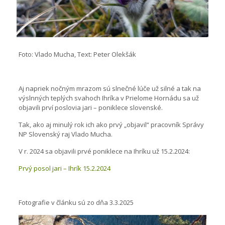
Foto: Vlado Mucha, Text: Peter Olekšák
Aj napriek nočným mrazom sú slnečné lúče už silné a tak na
výslnných teplých svahoch Ihríka v Prielome Hornádu sa už
objavili prví poslovia jari – poniklece slovenské.
Tak, ako aj minulý rok ich ako prvý „objavil“ pracovník Správy
NP Slovenský raj Vlado Mucha.
V r. 2024 sa objavili prvé poniklece na Ihríku už 15.2.2024:
Prvý posol jari – Ihrík 15.2.2024
Fotografie v článku sú zo dňa 3.3.2025