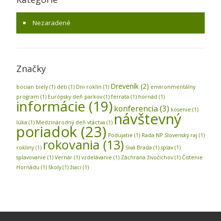
Nezaradené
Značky
Dreveník
(2)
bocian biely
(1)
deti
(1)
Dni roklín
(1)
environmentálny
program
(1)
Európsky deň parkov
(1)
ferrata
(1)
hornád
(1)
informácie
(19)
konferencia
(3)
kosenie
(1)
návštevný
lúka
(1)
Medzinárodný deň vtáctva
(1)
poriadok
(23)
Podujatie
(1)
Rada NP Slovenský raj
(1)
rokovania
(13)
rokliny
(1)
Sivá Brada
(1)
splav
(1)
splavovanie
(1)
Vernár
(1)
vzdelávanie
(1)
Záchrana živočíchov
(1)
Čistenie
Hornádu
(1)
školy
(1)
žiaci
(1)