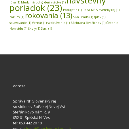
návštevný
lúka
(1)
Medzinárodný deň vtáctva
(1)
poriadok
(23)
Podujatie
(1)
Rada NP Slovenský raj
(1)
rokovania
(13)
rokliny
(1)
Sivá Brada
(1)
splav
(1)
splavovanie
(1)
Vernár
(1)
vzdelávanie
(1)
Záchrana živočíchov
(1)
Čistenie
Hornádu
(1)
školy
(1)
žiaci
(1)
Adresa
Správa NP Slovenský raj
so sídlom v Spišskej Novej Vsi
Štefánikovo nám. č. 9
052 01 Spišská N. Ves
tel: 053 442 20 10
email:
slovraj@npslovenskyraj.sk