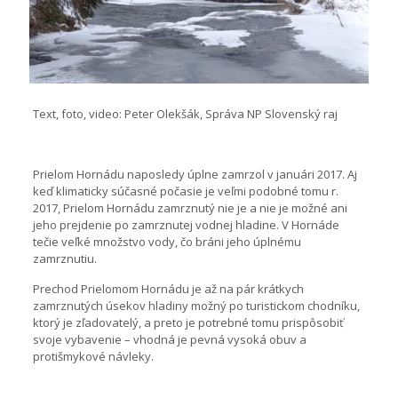
Text, foto, video: Peter Olekšák, Správa NP Slovenský raj
Prielom Hornádu naposledy úplne zamrzol v januári 2017. Aj
keď klimaticky súčasné počasie je veľmi podobné tomu r.
2017, Prielom Hornádu zamrznutý nie je a nie je možné ani
jeho prejdenie po zamrznutej vodnej hladine. V Hornáde
tečie veľké množstvo vody, čo bráni jeho úplnému
zamrznutiu.
Prechod Prielomom Hornádu je až na pár krátkych
zamrznutých úsekov hladiny možný po turistickom chodníku,
ktorý je zľadovatelý, a preto je potrebné tomu prispôsobiť
svoje vybavenie – vhodná je pevná vysoká obuv a
protišmykové návleky.