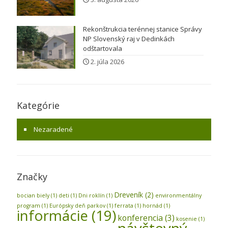
Rekonštrukcia terénnej stanice Správy
NP Slovenský raj v Dedinkách
odštartovala
2. júla 2026
Kategórie
Nezaradené
Značky
Dreveník
(2)
bocian biely
(1)
deti
(1)
Dni roklín
(1)
environmentálny
program
(1)
Európsky deň parkov
(1)
ferrata
(1)
hornád
(1)
informácie
(19)
konferencia
(3)
kosenie
(1)