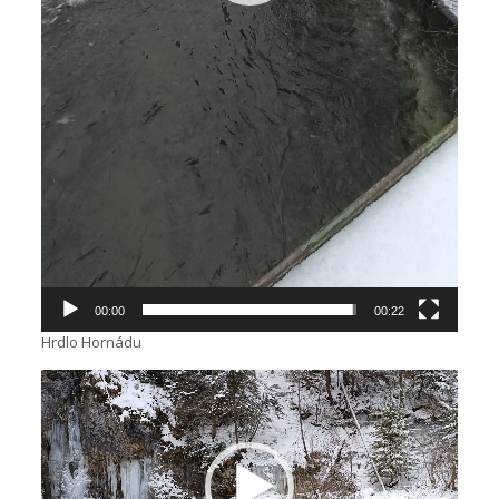
00:00
00:22
Hrdlo Hornádu
Video
prehrávač