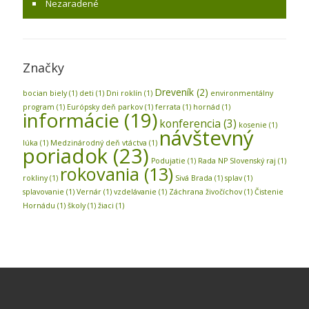
Nezaradené
Značky
Dreveník
(2)
bocian biely
(1)
deti
(1)
Dni roklín
(1)
environmentálny
program
(1)
Európsky deň parkov
(1)
ferrata
(1)
hornád
(1)
informácie
(19)
konferencia
(3)
kosenie
(1)
návštevný
lúka
(1)
Medzinárodný deň vtáctva
(1)
poriadok
(23)
Podujatie
(1)
Rada NP Slovenský raj
(1)
rokovania
(13)
rokliny
(1)
Sivá Brada
(1)
splav
(1)
splavovanie
(1)
Vernár
(1)
vzdelávanie
(1)
Záchrana živočíchov
(1)
Čistenie
Hornádu
(1)
školy
(1)
žiaci
(1)