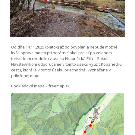
Od dňa 14.11.2025 (piatok) až do odvolania nebude možné
kvôli oprave mosta pri horárni Sokol prejsť po zelenom
turistickom chodníku v úseku Hrabušická Píla – Sokol.
Návštevníkom odporúčame v tomto úseku využiť Kopaneckú
cestu, ktorá je v tomto úseku priechodná. Vyznačené v
priloženej mape.
Podkladová mapa – freemap.sk