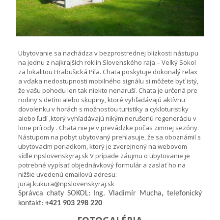
Ubytovanie sa nachádza v bezprostrednej blízkosti nástupu
na jednu z najkrajších roklín Slovenského raja – Veľký Sokol
za lokalitou Hrabušická Píla. Chata poskytuje dokonalý relax
a vďaka nedostupnosti mobilného signálu si môžete byť istý,
že vašu pohodu len tak niekto nenaruší. Chata je určená pre
rodiny s deťmi alebo skupiny, ktoré vyhľadávajú aktívnu
dovolenku v horách s možnosťou turistiky a cykloturistiky
alebo ľudí ,ktorý vyhľadávajú nikým nerušenú regeneráciu v
lone prírody . Chata nie je v prevádzke počas zimnej sezóny.
Nástupom na pobyt ubytovaný prehlasuje, že sa oboznámil s
ubytovacím poriadkom, ktorý je zverejnený na webovom
sídle npslovenskyraj.sk V prípade záujmu o ubytovanie je
potrebné vypísať objednávkový formulár a zaslať ho na
nižšie uvedenú emailovú adresu:
juraj.kukura@npslovenskyraj.sk
Správca chaty SOKOL: Ing. Vladimír Mucha
,
telefonický
kontakt:
+421 903 298 220