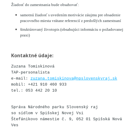
Žiadosť do zamestnania bude obsahovať:
samotnú žiadosť s uvedením motivácie záujmu pre obsadenie
pracovného miesta vrátane referencií z predošlých zamestnaní
štruktúrovaný životopis (obsahujúci informáciu o požadovanej
praxi)
Kontaktné údaje:
Zuzana Tomiskinová
TAP-personalista
e-mail:
zuzana.tomiskinova@npslovenskyraj.sk
mobil: +421 910 460 933
tel.: 053 442 20 10
Správa Národného parku Slovenský raj
so sídlom v Spišskej Novej Vsi
Štefánikovo námestie č. 9, 052 01 Spišská Nová
Ves