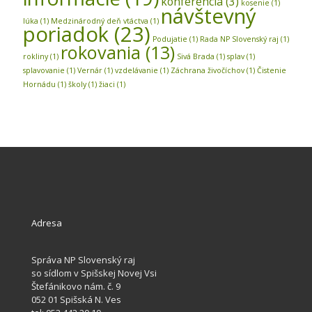
konferencia
(3)
kosenie
(1)
návštevný
lúka
(1)
Medzinárodný deň vtáctva
(1)
poriadok
(23)
Podujatie
(1)
Rada NP Slovenský raj
(1)
rokovania
(13)
rokliny
(1)
Sivá Brada
(1)
splav
(1)
splavovanie
(1)
Vernár
(1)
vzdelávanie
(1)
Záchrana živočíchov
(1)
Čistenie
Hornádu
(1)
školy
(1)
žiaci
(1)
Adresa
Správa NP Slovenský raj
so sídlom v Spišskej Novej Vsi
Štefánikovo nám. č. 9
052 01 Spišská N. Ves