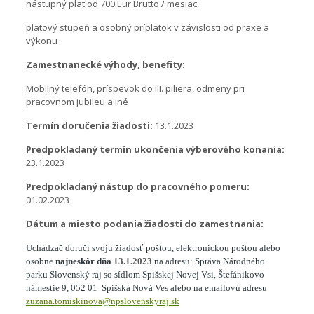
nástupný plat
od 700 Eur Brutto / mesiac
platový stupeň a osobný príplatok v závislosti od praxe a
výkonu
Zamestnanecké výhody, benefity:
Mobilný telefón, príspevok do III. piliera, odmeny pri
pracovnom jubileu a iné
Termín doručenia žiadosti:
13.1.2023
Predpokladaný termín ukončenia výberového konania:
23.1.2023
Predpokladaný nástup do pracovného pomeru:
01.02.2023
Dátum a miesto podania žiadosti do zamestnania:
Uchádzač doručí svoju žiadosť poštou, elektronickou poštou alebo
osobne
najneskôr dňa
13.1.2023
na adresu: Správa Národného
parku Slovenský raj so sídlom Spišskej Novej Vsi, Štefánikovo
námestie 9, 052 01 Spišská Nová Ves alebo na emailovú adresu
zuzana.tomiskinova@npslovenskyraj.sk