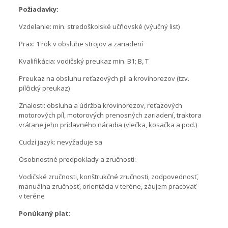
Požiadavky:
Vzdelanie: min. stredoškolské učňovské (výučný list)
Prax: 1 rok v obsluhe strojov a zariadení
Kvalifikácia: vodičský preukaz min. B1; B, T
Preukaz na obsluhu reťazových píl a krovinorezov (tzv.
pílčický preukaz)
Znalosti: obsluha a údržba krovinorezov, reťazových
motorových píl, motorových prenosných zariadení, traktora
vrátane jeho prídavného náradia (vlečka, kosačka a pod.)
Cudzí jazyk: nevyžaduje sa
Osobnostné predpoklady a zručnosti:
Vodičské zručnosti, konštrukčné zručnosti, zodpovednosť,
manuálna zručnosť, orientácia v teréne, záujem pracovať
v teréne
Ponúkaný plat: