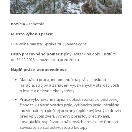
Pozícia
– robotník
Miesto výkonu práce:
Dve voľné miesta: Správa NP Slovenský raj
Druh pracovného pomeru
: plný úväzok na dobu určitú t.j.
do 31.12.2023 s možnosťou predĺženia
Náplň práce, zodpovednosti:
Manuálna práca, motomanuálna práca, obsluha
náradia, strojov a zariadení využívaných v starostlivosti
o lesné a nelesné ekosystémy
Práce vykonávané najmä v oblasti realizácie pestovnej
činnosti – zalesňovacích prác, vyžínacích prác, inštalácie
individuálnej a plošnej ochrany (oplôtkov) lesných drevín
pred vplyvom zveri, výchovy porastov prečistkami,
kosenia lúk, vypiľovania náletových drevín, iné činnosti
súvisiace so starostlivosťou o biotopy