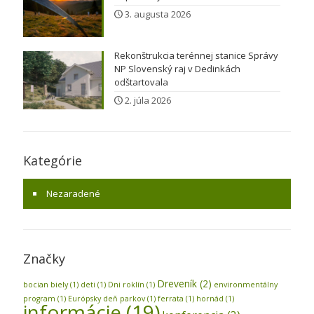
3. augusta 2026
Rekonštrukcia terénnej stanice Správy
NP Slovenský raj v Dedinkách
odštartovala
2. júla 2026
Kategórie
Nezaradené
Značky
Dreveník
(2)
bocian biely
(1)
deti
(1)
Dni roklín
(1)
environmentálny
program
(1)
Európsky deň parkov
(1)
ferrata
(1)
hornád
(1)
informácie
(19)