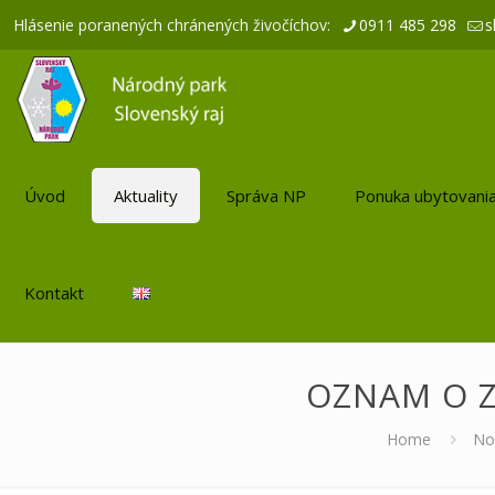
Hlásenie poranených chránených živočíchov:
0911 485 298
s
Úvod
Aktuality
Správa NP
Ponuka ubytovani
Kontakt
OZNAM O Z
Home
No