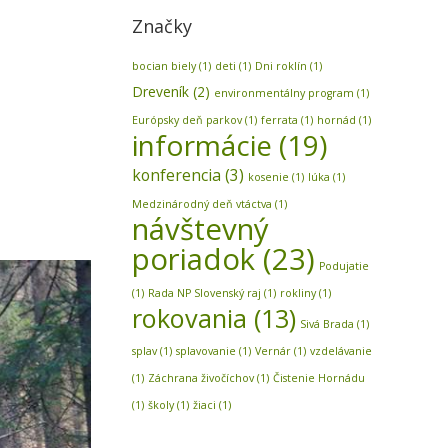
Značky
bocian biely
(1)
deti
(1)
Dni roklín
(1)
Dreveník
(2)
environmentálny program
(1)
Európsky deň parkov
(1)
ferrata
(1)
hornád
(1)
informácie
(19)
konferencia
(3)
kosenie
(1)
lúka
(1)
Medzinárodný deň vtáctva
(1)
návštevný
poriadok
(23)
Podujatie
(1)
Rada NP Slovenský raj
(1)
rokliny
(1)
rokovania
(13)
Sivá Brada
(1)
splav
(1)
splavovanie
(1)
Vernár
(1)
vzdelávanie
(1)
Záchrana živočíchov
(1)
Čistenie Hornádu
(1)
školy
(1)
žiaci
(1)