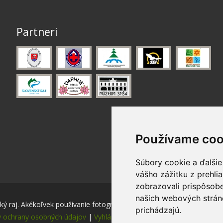
Partneri
Používame coo
Súbory cookie a ďalšie
vášho zážitku z prehli
zobrazovali prispôsobe
našich webových stráno
ý raj. Akékoľvek používanie fotografií a máp z tejto stránky je bez s
prichádzajú.
 ochrany osobných údajov
|
Vyhlásenie o prístupnosti
|
Nastavenie 