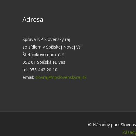
Adresa
Správa NP Slovenský raj
so sídlom v Spišskej Novej Vsi
Štefánikovo nám. č. 9
052 01 Spišská N. Ves
tel: 053 442 20 10
email:
slovraj@npslovenskyraj.sk
© Národný park Slovensk
Zásady