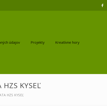
ných údajov
Projekty
Kreatívne hory
 HZS KYSEĽ
ATA HZS KYSEĽ