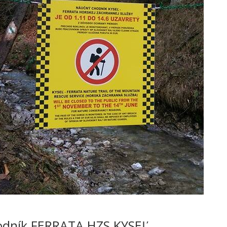
odník FERRATA HZS KYSEĽ