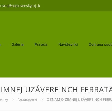
lovraj@npslovenskyraj.sk
a
Galéria
Príroda
Návštevníci
Ochrana osob
IMNEJ UZÁVERE NCH FERRATA
vinky
Nezaradené
OZNAM O ZIMNEJ UZÁVERE NCH FERR