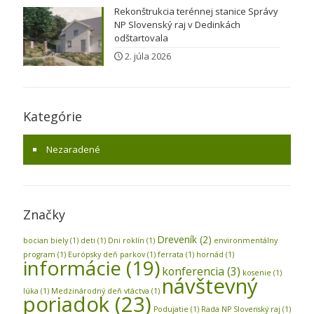
Rekonštrukcia terénnej stanice Správy
NP Slovenský raj v Dedinkách
odštartovala
2. júla 2026
Kategórie
Nezaradené
Značky
Dreveník
(2)
bocian biely
(1)
deti
(1)
Dni roklín
(1)
environmentálny
program
(1)
Európsky deň parkov
(1)
ferrata
(1)
hornád
(1)
informácie
(19)
konferencia
(3)
kosenie
(1)
návštevný
lúka
(1)
Medzinárodný deň vtáctva
(1)
poriadok
(23)
Podujatie
(1)
Rada NP Slovenský raj
(1)