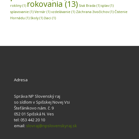
rokovania
(13)
rokliny
(1)
Sivá Brada
(1)
splav
(1)
splavovanie
(1)
Vernár
(1)
vzdelávanie
(1)
Záchrana živočíchov
(1)
Čistenie
Hornádu
(1)
školy
(1)
žiaci
(1)
Adresa
Správa NP Slovenský raj
so sídlom v Spišskej Novej Vsi
Štefánikovo nám. č. 9
052 01 Spišská N. Ves
tel: 053 442 20 10
email:
slovraj@npslovenskyraj.sk