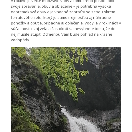
V rokline je veľké množstvo vody a tomu treba prispôsobiť
svoje správanie, obuv a oblečenie – je potrebná vysoká
nepremokavá obuv a je vhodné zobrať si so sebou okrem
ferratového setu, ktorý je samozrejmosťou aj náhradné
ponožky a obutie, prípadne aj oblečenie. Vody je v roklinách v
súčasnosti ozaj veľa a častokrát sa nevyhnete tomu, že do
nej musíte stúpiť. Odmenou Vám bude pohľad na krásne
vodopády.
Video
prehrávač