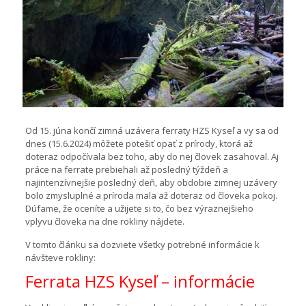
Od 15. júna končí zimná uzávera ferraty HZS Kyseľ a vy sa od
dnes (15.6.2024) môžete potešiť opäť z prírody, ktorá až
doteraz odpočívala bez toho, aby do nej človek zasahoval. Aj
práce na ferrate prebiehali až posledný týždeň a
najintenzívnejšie posledný deň, aby obdobie zimnej uzávery
bolo zmysluplné a príroda mala až doteraz od človeka pokoj.
Dúfame, že oceníte a užijete si to, čo bez výraznejšieho
vplyvu človeka na dne rokliny nájdete.
V tomto článku sa dozviete všetky potrebné informácie k
návšteve rokliny:
Ferrata HZS Kyseľ – informácie