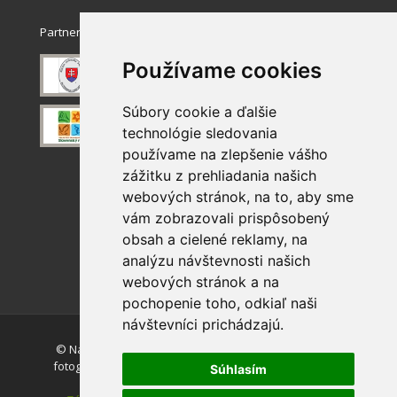
Partneri
Používame cookies
Súbory cookie a ďalšie
technológie sledovania
používame na zlepšenie vášho
zážitku z prehliadania našich
webových stránok, na to, aby sme
vám zobrazovali prispôsobený
obsah a cielené reklamy, na
analýzu návštevnosti našich
webových stránok a na
pochopenie toho, odkiaľ naši
návštevníci prichádzajú.
© Národný park Slovenský raj. Akékoľvek používanie
fotografií a máp z tejto stránky je bez súhlasu autorov
Súhlasím
zakázané.