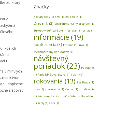
dlesok, ktorý
Značky
bocian biely
(1)
deti
(1)
Dni roklín
(1)
imi v
Dreveník
(2)
environmentálny program
(1)
 zachytená
Európsky deň parkov
(1)
ferrata
(1)
hornád
(1)
 júlového
informácie
(19)
konferencia
(3)
kosenie
(1)
lúka
(1)
ku
, kde ich
Medzinárodný deň vtáctva
(1)
 rámci
návštevný
rnádu.
poriadok
(23)
Podujatie
sme v minulých
(1)
Rada NP Slovenský raj
(1)
rokliny
(1)
ostredníctvom
rokovania
(13)
Sivá Brada
(1)
ry sú doplnené
splav
(1)
splavovanie
(1)
Vernár
(1)
vzdelávanie
možné sledovať
(1)
Záchrana živočíchov
(1)
Čistenie Hornádu
(1)
školy
(1)
žiaci
(1)