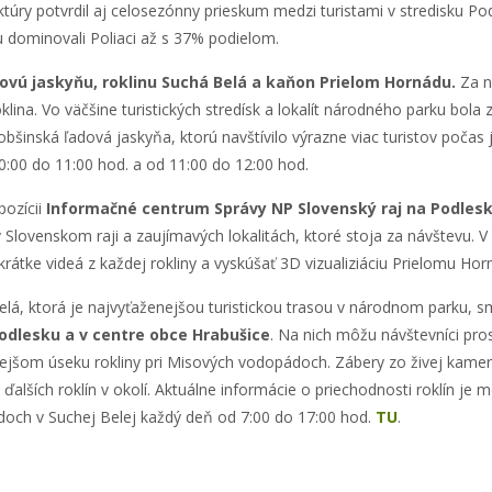
úry potvrdil aj celosezónny prieskum medzi turistami v stredisku Po
tu dominovali Poliaci až s 37% podielom.
adovú jaskyňu, roklinu Suchá Belá a kaňon Prielom Hornádu.
Za n
na. Vo väčšine turistických stredísk a lokalít národného parku bola
bšinská ľadová jaskyňa, ktorú navštívilo výrazne viac turistov počas
 10:00 do 11:00 hod. a od 11:00 do 12:00 hod.
pozícii
Informačné centrum Správy NP Slovenský raj na Podles
v Slovenskom raji a zaujímavých lokalitách, ktoré stoja za návštevu. V
átke videá z každej rokliny a vyskúšať 3D vizualiziáciu Prielomu Ho
elá, ktorá je najvyťaženejšou turistickou trasou v národnom parku, 
odlesku a v centre obce Hrabušice
. Na nich môžu návštevníci pr
nejšom úseku rokliny pri Misových vodopádoch. Zábery zo živej kame
lších roklín v okolí. Aktuálne informácie o priechodnosti roklín je 
doch v Suchej Belej každý deň od 7:00 do 17:00 hod.
TU
.