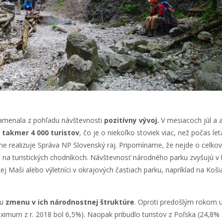
amenala z pohľadu návštevnosti
pozitívny vývoj.
V mesiacoch júl a 
 takmer 4 000 turistov
, čo je o niekoľko stoviek viac, než počas le
očne realizuje Správa NP Slovenský raj. Pripomíname, že nejde o celko
, na turistických chodníkoch. Návštevnosť národného parku zvyšujú v 
kej Maši alebo výletníci v okrajových častiach parku, napríklad na Ko
nu
zmenu v ich národnostnej štruktúre
. Oproti predošlým rokom 
ximum z r. 2018 bol 6,5%). Naopak pribudlo turistov z Poľska (24,8% 