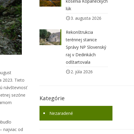
kosenia Kopaneckých
lúk
3. augusta 2026
Rekonštrukcia
terénnej stanice
Správy NP Slovenský
raj v Dedinkách
odštartovala
2. júla 2026
august
ta 2023. Tieto
vú návštevnosť
letnej sezóne
Kategórie
šiarnom
Nezaradené
ubudlo
– najviac od