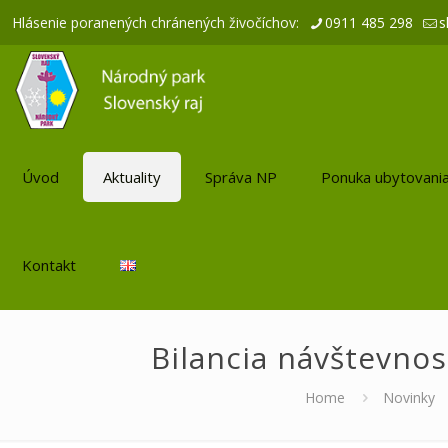
Hlásenie poranených chránených živočíchov:
0911 485 298
s
Úvod
Aktuality
Správa NP
Ponuka ubytovani
Kontakt
Bilancia návštevnos
Home
Novinky