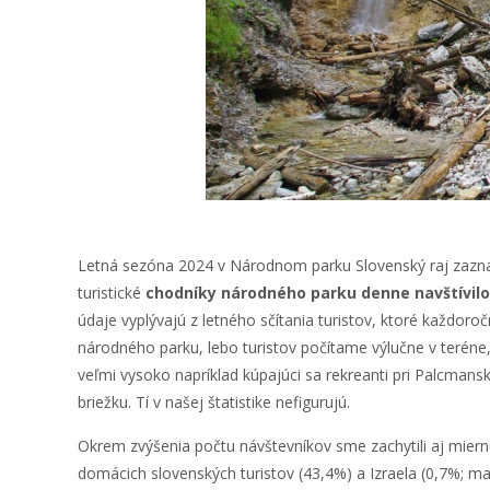
Letná sezóna 2024 v Národnom parku Slovenský raj zazn
turistické
chodníky národného parku denne navštívilo
údaje vyplývajú z letného sčítania turistov, ktoré každor
národného parku, lebo turistov počítame výlučne v teréne
veľmi vysoko napríklad kúpajúci sa rekreanti pri Palcmans
briežku. Tí v našej štatistike nefigurujú.
Okrem zvýšenia počtu návštevníkov sme zachytili aj mier
domácich slovenských turistov (43,4%) a Izraela (0,7%; ma