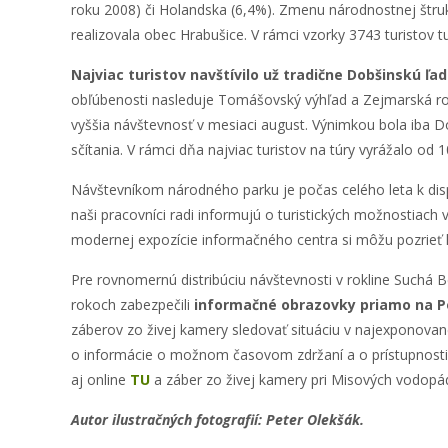
roku 2008) či Holandska (6,4%). Zmenu národnostnej štrukt
realizovala obec Hrabušice. V rámci vzorky 3743 turistov 
Najviac turistov navštívilo už tradične Dobšinskú ľ
obľúbenosti nasleduje Tomášovský výhľad a Zejmarská rokli
vyššia návštevnosť v mesiaci august. Výnimkou bola iba Do
sčítania. V rámci dňa najviac turistov na túry vyrážalo od
Návštevníkom národného parku je počas celého leta k dis
naši pracovníci radi informujú o turistických možnostiach 
modernej expozície informačného centra si môžu pozrieť kr
Pre rovnomernú distribúciu návštevnosti v rokline Suchá B
rokoch zabezpečili
informačné obrazovky priamo na P
záberov zo živej kamery sledovať situáciu v najexponova
o informácie o možnom časovom zdržaní a o prístupnosti ďa
aj online
TU
a záber zo živej kamery pri Misových vodopá
Autor ilustračných fotografií: Peter Olekšák.