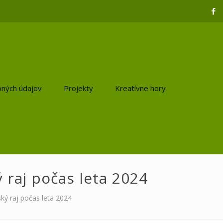
ných údajov
Projekty
Kreatívne hory
 raj počas leta 2024
ký raj počas leta 2024