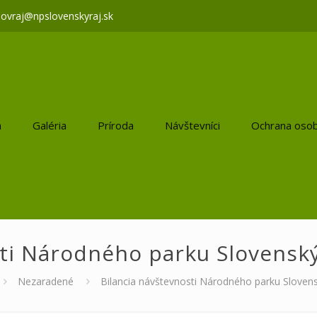
lovraj@npslovenskyraj.sk
a
Galéria
Príroda
Návštevníci
Ochrana osob
ti Národného parku Slovenský
Nezaradené
Bilancia návštevnosti Národného parku Slovens