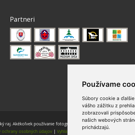
Partneri
Používame coo
Súbory cookie a ďalšie
vášho zážitku z prehli
zobrazovali prispôsobe
našich webových stráno
ý raj. Akékoľvek používanie fotografií a máp z tejto stránky je bez s
prichádzajú.
 ochrany osobných údajov
|
Vyhlásenie o prístupnosti
|
Nastavenie 