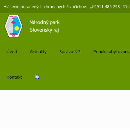
Hlásenie poranených chránených živočíchov:
0911 485 298
s
Úvod
Aktuality
Správa NP
Ponuka ubytovani
Kontakt