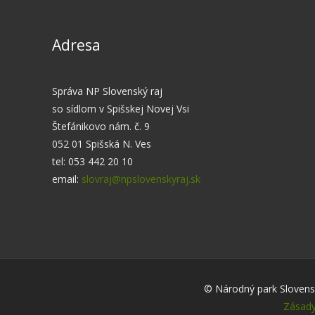
Adresa
Správa NP Slovenský raj
so sídlom v Spišskej Novej Vsi
Štefánikovo nám. č. 9
052 01 Spišská N. Ves
tel: 053 442 20 10
email:
slovraj@npslovenskyraj.sk
© Národný park Slovensk
Zásady