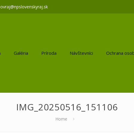
lovraj@npslovenskyraj.sk
a
Galéria
Príroda
Návštevníci
Ochrana osob
IMG_20250516_151106
Home