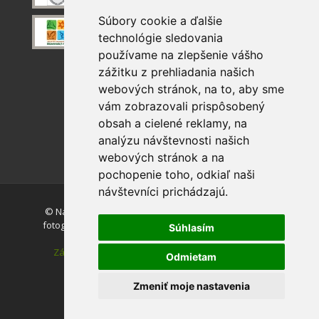
Súbory cookie a ďalšie
technológie sledovania
používame na zlepšenie vášho
zážitku z prehliadania našich
webových stránok, na to, aby sme
vám zobrazovali prispôsobený
obsah a cielené reklamy, na
analýzu návštevnosti našich
webových stránok a na
pochopenie toho, odkiaľ naši
návštevníci prichádzajú.
© Národný park Slovenský raj. Akékoľvek používanie
fotografií a máp z tejto stránky je bez súhlasu autorov
Súhlasím
zakázané.
Zásady ochrany osobných údajov
|
Vyhlásenie o
Odmietam
prístupnosti
|
Nastavenie cookies
Zmeniť moje nastavenia