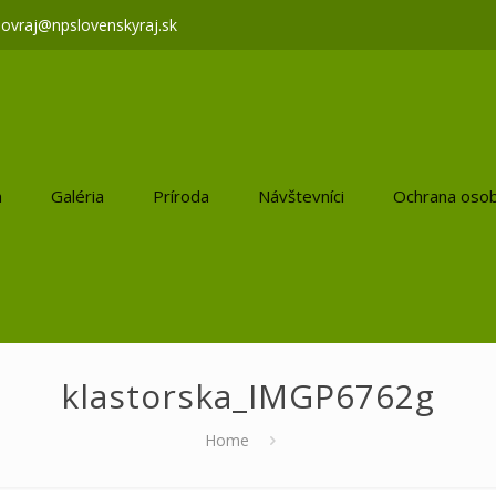
lovraj@npslovenskyraj.sk
a
Galéria
Príroda
Návštevníci
Ochrana osob
klastorska_IMGP6762g
Home