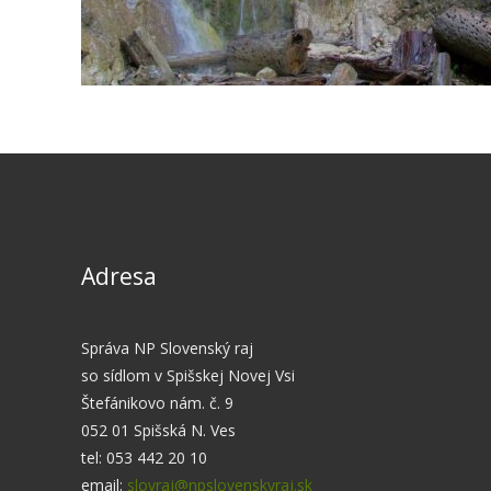
Adresa
Správa NP Slovenský raj
so sídlom v Spišskej Novej Vsi
Štefánikovo nám. č. 9
052 01 Spišská N. Ves
tel: 053 442 20 10
email:
slovraj@npslovenskyraj.sk