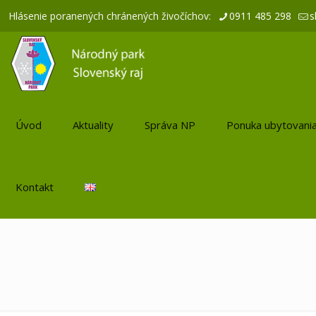
Hlásenie poranených chránených živočíchov:
0911 485 298
s
Úvod
Aktuality
Správa NP
Ponuka ubytovani
Kontakt