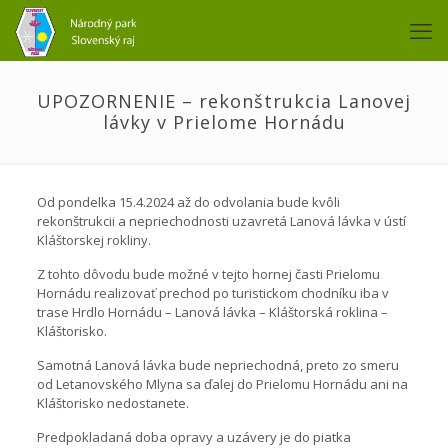
UPOZORNENIE – rekonštrukcia Lanovej
lávky v Prielome Hornádu
Od pondelka 15.4.2024 až do odvolania bude kvôli
rekonštrukcii a nepriechodnosti uzavretá Lanová lávka v ústí
Kláštorskej rokliny.
Z tohto dôvodu bude možné v tejto hornej časti Prielomu
Hornádu realizovať prechod po turistickom chodníku iba v
trase Hrdlo Hornádu – Lanová lávka – Kláštorská roklina –
Kláštorisko.
Samotná Lanová lávka bude nepriechodná, preto zo smeru
od Letanovského Mlyna sa ďalej do Prielomu Hornádu ani na
Kláštorisko nedostanete.
Predpokladaná doba opravy a uzávery je do piatka