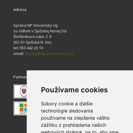
Adresa
Správa NP Slovenský raj
so sídlom v Spišskej Novej Vsi
Štefánikovo nám. č. 9
052 01 Spišská N. Ves
tel: 053 442 20 10
email:
slovraj@npslovenskyraj.sk
Partneri
Používame cookies
Súbory cookie a ďalšie
technológie sledovania
používame na zlepšenie vášho
zážitku z prehliadania našich
webových stránok, na to, aby sme