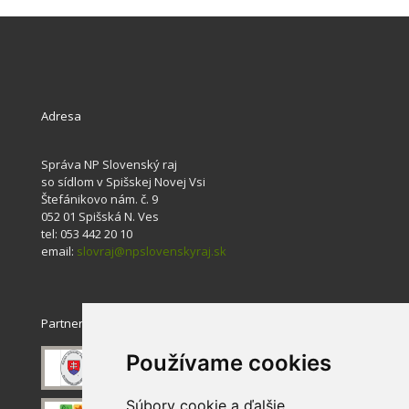
Adresa
Správa NP Slovenský raj
so sídlom v Spišskej Novej Vsi
Štefánikovo nám. č. 9
052 01 Spišská N. Ves
tel: 053 442 20 10
email:
slovraj@npslovenskyraj.sk
Partneri
Používame cookies
Súbory cookie a ďalšie