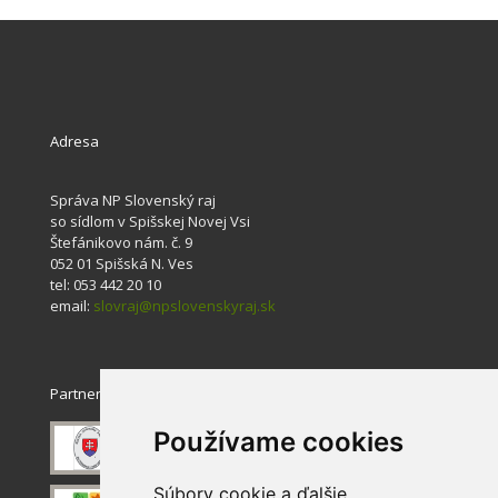
Adresa
Správa NP Slovenský raj
so sídlom v Spišskej Novej Vsi
Štefánikovo nám. č. 9
052 01 Spišská N. Ves
tel: 053 442 20 10
email:
slovraj@npslovenskyraj.sk
Partneri
Používame cookies
Súbory cookie a ďalšie