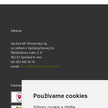
Adresa
Správa NP Slovenský raj
so sídlom v Spišskej Novej Vsi
Štefánikovo nám. č. 9
052 01 Spišská N. Ves
tel: 053 442 20 10
email:
slovraj@npslovenskyraj.sk
Partneri
Používame cookies
Súbory cookie a ďalšie