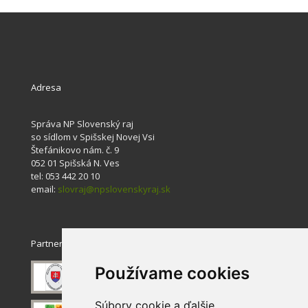
Adresa
Správa NP Slovenský raj
so sídlom v Spišskej Novej Vsi
Štefánikovo nám. č. 9
052 01 Spišská N. Ves
tel: 053 442 20 10
email:
slovraj@npslovenskyraj.sk
Partneri
Používame cookies
Súbory cookie a ďalšie