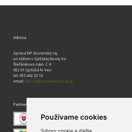
Adresa
Správa NP Slovenský raj
so sídlom v Spišskej Novej Vsi
Štefánikovo nám. č. 9
052 01 Spišská N. Ves
tel: 053 442 20 10
email:
slovraj@npslovenskyraj.sk
Partneri
Používame cookies
Súbory cookie a ďalšie