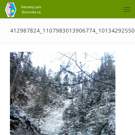
412987824_1107983013906774_10134292550