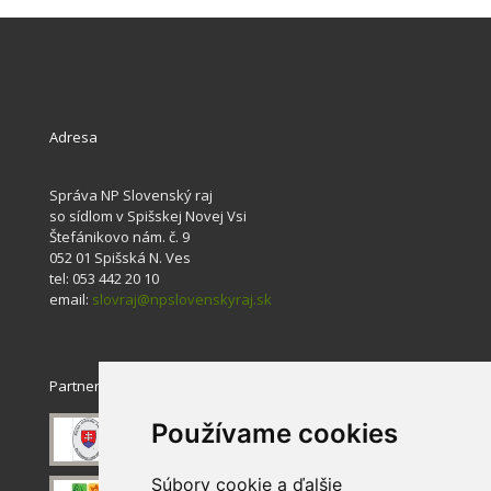
Adresa
Správa NP Slovenský raj
so sídlom v Spišskej Novej Vsi
Štefánikovo nám. č. 9
052 01 Spišská N. Ves
tel: 053 442 20 10
email:
slovraj@npslovenskyraj.sk
Partneri
Používame cookies
Súbory cookie a ďalšie