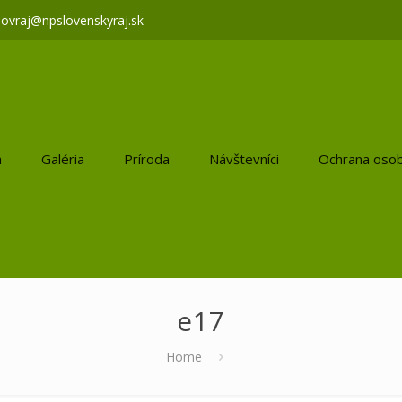
lovraj@npslovenskyraj.sk
a
Galéria
Príroda
Návštevníci
Ochrana osob
e17
Home