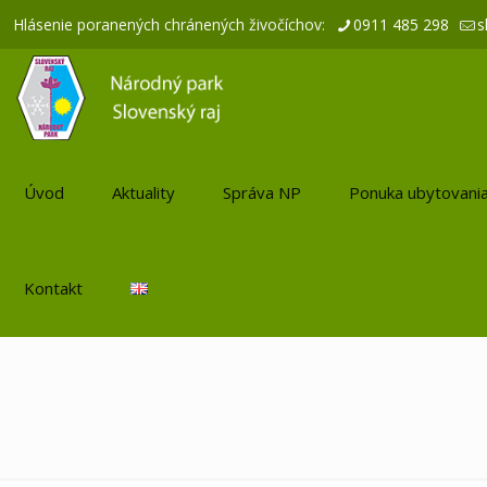
Hlásenie poranených chránených živočíchov:
0911 485 298
s
Úvod
Aktuality
Správa NP
Ponuka ubytovani
Kontakt