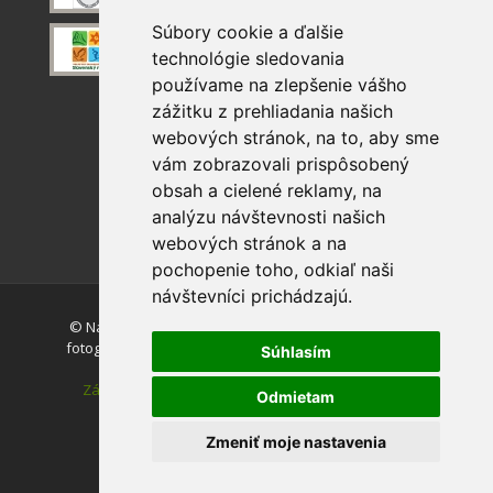
Súbory cookie a ďalšie
technológie sledovania
používame na zlepšenie vášho
zážitku z prehliadania našich
webových stránok, na to, aby sme
vám zobrazovali prispôsobený
obsah a cielené reklamy, na
analýzu návštevnosti našich
webových stránok a na
pochopenie toho, odkiaľ naši
návštevníci prichádzajú.
© Národný park Slovenský raj. Akékoľvek používanie
fotografií a máp z tejto stránky je bez súhlasu autorov
Súhlasím
zakázané.
Zásady ochrany osobných údajov
|
Vyhlásenie o
Odmietam
prístupnosti
|
Nastavenie cookies
Zmeniť moje nastavenia