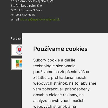
so sídlom v Spišskej Novej Vsi
Štefánikovo nám. č. 9
052 01 Spišská N. Ves
tel: 053 442 20 10
email:
slovraj@npslovenskyraj.sk
Partneri
Používame cookies
Súbory cookie a ďalšie
technológie sledovania
používame na zlepšenie vášho
zážitku z prehliadania našich
webových stránok, na to, aby sme
vám zobrazovali prispôsobený
obsah a cielené reklamy, na
analýzu návštevnosti našich
webových stránok a na