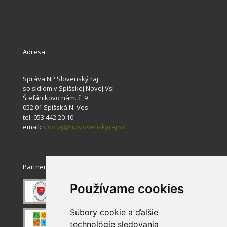
Adresa
Správa NP Slovenský raj
so sídlom v Spišskej Novej Vsi
Štefánikovo nám. č. 9
052 01 Spišská N. Ves
tel: 053 442 20 10
email:
slovraj@npslovenskyraj.sk
Partneri
Používame cookies
Súbory cookie a ďalšie
technológie sledovania