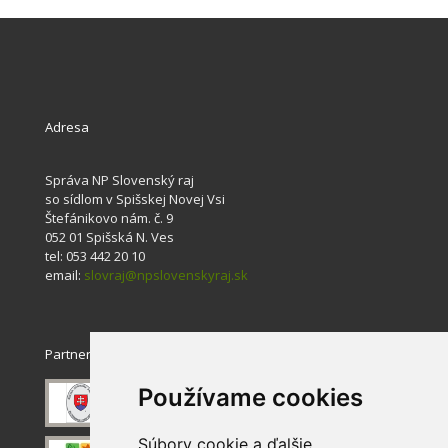
Adresa
Správa NP Slovenský raj
so sídlom v Spišskej Novej Vsi
Štefánikovo nám. č. 9
052 01 Spišská N. Ves
tel: 053 442 20 10
email:
slovraj@npslovenskyraj.sk
Partneri
Používame cookies
Súbory cookie a ďalšie