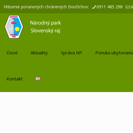
Hlásenie poranených chránených živočíchov:
0911 485 298
s
Úvod
Aktuality
Správa NP
Ponuka ubytovani
Kontakt