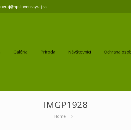
lovraj@npslovenskyraj.sk
a
Galéria
Príroda
Návštevníci
Ochrana osob
IMGP1928
Home