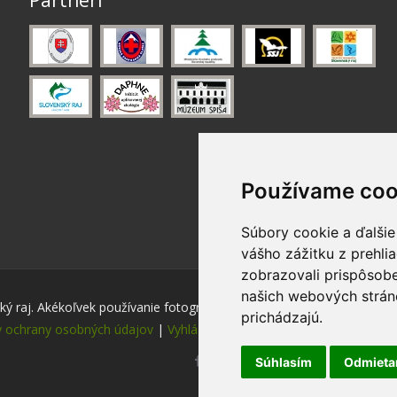
Partneri
Používame coo
Súbory cookie a ďalšie
vášho zážitku z prehli
zobrazovali prispôsobe
našich webových stráno
ý raj. Akékoľvek používanie fotografií a máp z tejto stránky je bez s
prichádzajú.
 ochrany osobných údajov
|
Vyhlásenie o prístupnosti
|
Nastavenie 
Súhlasím
Odmiet