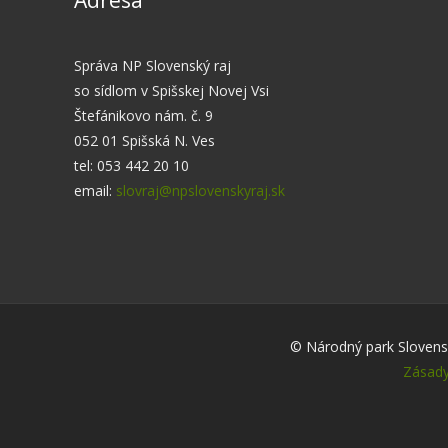
Adresa
Správa NP Slovenský raj
so sídlom v Spišskej Novej Vsi
Štefánikovo nám. č. 9
052 01 Spišská N. Ves
tel: 053 442 20 10
email:
slovraj@npslovenskyraj.sk
© Národný park Slovensk
Zásady