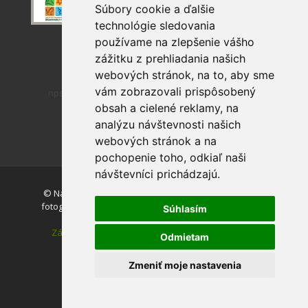
Súbory cookie a ďalšie
technológie sledovania
používame na zlepšenie vášho
zážitku z prehliadania našich
webových stránok, na to, aby sme
vám zobrazovali prispôsobený
npslovenskyraj
obsah a cielené reklamy, na
analýzu návštevnosti našich
webových stránok a na
pochopenie toho, odkiaľ naši
návštevníci prichádzajú.
© Národný park Slovenský raj. Akékoľvek používanie
fotografií a máp z tejto stránky je bez súhlasu autorov
Súhlasím
zakázané.
Zásady ochrany osobných údajov
|
Vyhlásenie o
Odmietam
prístupnosti
|
Nastavenie cookies
Zmeniť moje nastavenia