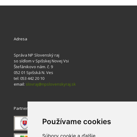
Adresa
Správa NP Slovenský raj
so sídlom v Spišskej Novej Vsi
Štefánikovo nám. č. 9
052 01 Spišská N. Ves
tel: 053 442 20 10
email:
slovraj@npslovenskyraj.sk
Partneri
Používame cookies
Súbory cookie a ďalšie