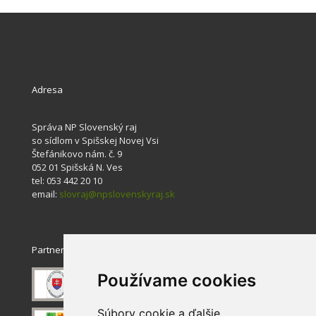
Adresa
Správa NP Slovenský raj
so sídlom v Spišskej Novej Vsi
Štefánikovo nám. č. 9
052 01 Spišská N. Ves
tel: 053 442 20 10
email:
slovraj@npslovenskyraj.sk
Partneri
Používame cookies
Súbory cookie a ďalšie