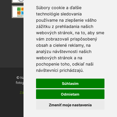
Súbory cookie a ďalšie
technológie sledovania
používame na zlepšenie vášho
zážitku z prehliadania našich
webových stránok, na to, aby sme
vám zobrazovali prispôsobený
obsah a cielené reklamy, na
analýzu návštevnosti našich
webových stránok a na
pochopenie toho, odkiaľ naši
návštevníci prichádzajú.
© Národný park Slovenský raj. Akékoľvek používanie
fotografií a máp z tejto stránky je bez súhlasu autorov
Súhlasím
zakázané.
Zásady ochrany osobných údajov
|
Vyhlásenie o
Odmietam
prístupnosti
|
Nastavenie cookies
Zmeniť moje nastavenia