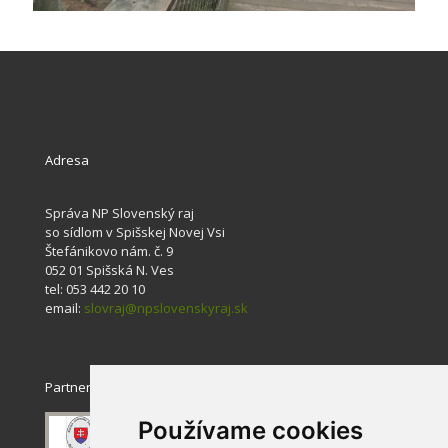
Adresa
Správa NP Slovenský raj
so sídlom v Spišskej Novej Vsi
Štefánikovo nám. č. 9
052 01 Spišská N. Ves
tel: 053 442 20 10
email:
slovraj@npslovenskyraj.sk
Partneri
Používame cookies