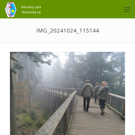
IMG_20241024_115144