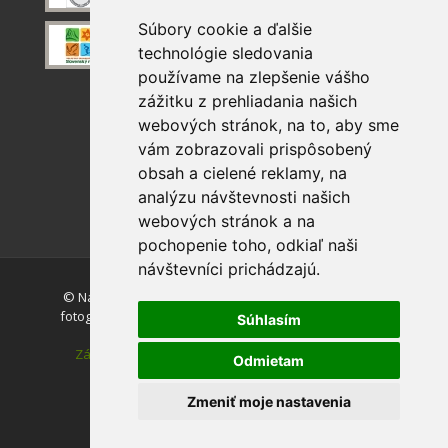
Súbory cookie a ďalšie
technológie sledovania
používame na zlepšenie vášho
zážitku z prehliadania našich
webových stránok, na to, aby sme
vám zobrazovali prispôsobený
obsah a cielené reklamy, na
analýzu návštevnosti našich
webových stránok a na
pochopenie toho, odkiaľ naši
návštevníci prichádzajú.
© Národný park Slovenský raj. Akékoľvek používanie
fotografií a máp z tejto stránky je bez súhlasu autorov
Súhlasím
zakázané.
Zásady ochrany osobných údajov
|
Vyhlásenie o
Odmietam
prístupnosti
|
Nastavenie cookies
Zmeniť moje nastavenia