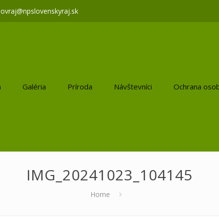
lovraj@npslovenskyraj.sk
a
Galéria
Príroda
Návštevníci
Ochrana osob
IMG_20241023_104145
Home