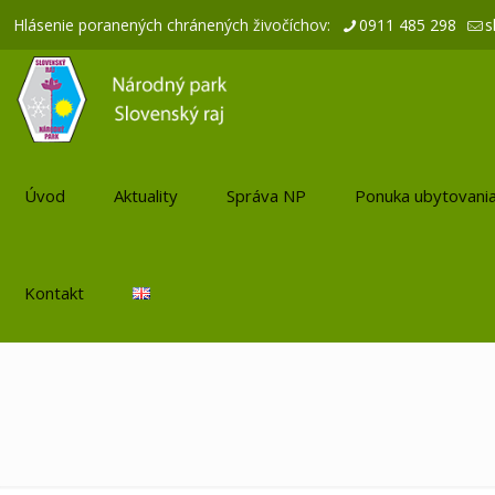
Hlásenie poranených chránených živočíchov:
0911 485 298
s
Úvod
Aktuality
Správa NP
Ponuka ubytovani
Kontakt