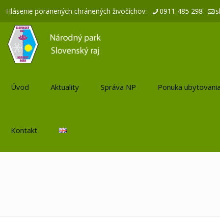
Hlásenie poranených chránených živočíchov:
0911 485 298
s
Úvod
Aktuality
Správa NP
Ponuka ubytovani
Kontakt