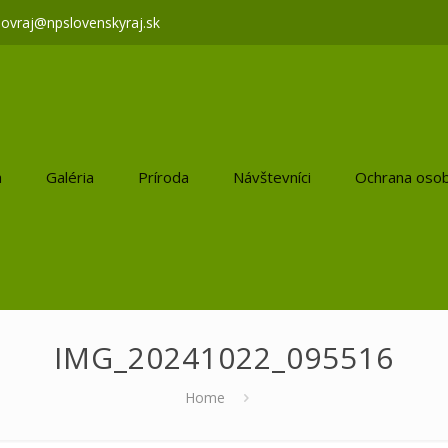
lovraj@npslovenskyraj.sk
a
Galéria
Príroda
Návštevníci
Ochrana osob
IMG_20241022_095516
Home