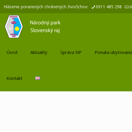
Hlásenie poranených chránených živočíchov:
0911 485 298
s
Úvod
Aktuality
Správa NP
Ponuka ubytovani
Kontakt