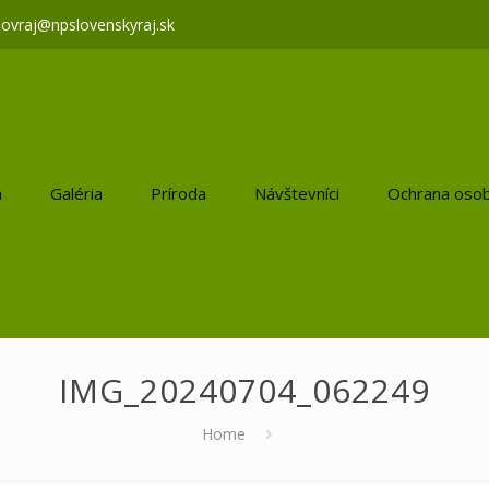
lovraj@npslovenskyraj.sk
a
Galéria
Príroda
Návštevníci
Ochrana osob
IMG_20240704_062249
Home