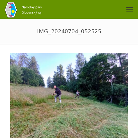
IMG_20240704_052525