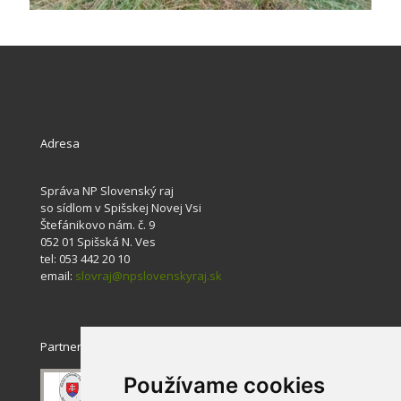
Adresa
Správa NP Slovenský raj
so sídlom v Spišskej Novej Vsi
Štefánikovo nám. č. 9
052 01 Spišská N. Ves
tel: 053 442 20 10
email:
slovraj@npslovenskyraj.sk
Partneri
Používame cookies