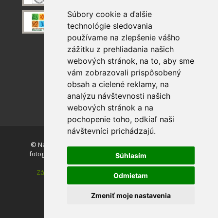
Súbory cookie a ďalšie
technológie sledovania
používame na zlepšenie vášho
zážitku z prehliadania našich
webových stránok, na to, aby sme
vám zobrazovali prispôsobený
obsah a cielené reklamy, na
analýzu návštevnosti našich
webových stránok a na
pochopenie toho, odkiaľ naši
návštevníci prichádzajú.
© Národný park Slovenský raj. Akékoľvek používanie
fotografií a máp z tejto stránky je bez súhlasu autorov
Súhlasím
zakázané.
Zásady ochrany osobných údajov
|
Vyhlásenie o
Odmietam
prístupnosti
|
Nastavenie cookies
Zmeniť moje nastavenia