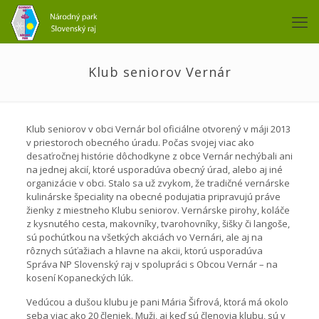
Klub seniorov Vernár
Klub seniorov v obci Vernár bol oficiálne otvorený v máji 2013
v priestoroch obecného úradu. Počas svojej viac ako
desaťročnej histórie dôchodkyne z obce Vernár nechýbali ani
na jednej akcií, ktoré usporadúva obecný úrad, alebo aj iné
organizácie v obci. Stalo sa už zvykom, že tradičné vernárske
kulinárske špeciality na obecné podujatia pripravujú práve
žienky z miestneho Klubu seniorov. Vernárske pirohy, koláče
z kysnutého cesta, makovníky, tvarohovníky, šišky či langoše,
sú pochúťkou na všetkých akciách vo Vernári, ale aj na
rôznych súťažiach a hlavne na akcii, ktorú usporadúva
Správa NP Slovenský raj v spolupráci s Obcou Vernár – na
kosení Kopaneckých lúk.
Vedúcou a dušou klubu je pani Mária Šifrová, ktorá má okolo
seba viac ako 20 členiek. Muži, aj keď sú členovia klubu, sú v