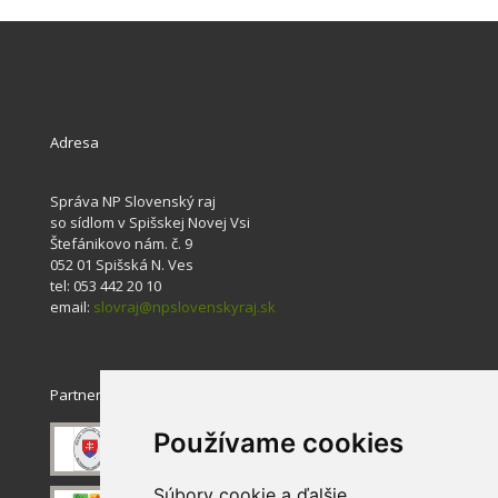
Adresa
Správa NP Slovenský raj
so sídlom v Spišskej Novej Vsi
Štefánikovo nám. č. 9
052 01 Spišská N. Ves
tel: 053 442 20 10
email:
slovraj@npslovenskyraj.sk
Partneri
Používame cookies
Súbory cookie a ďalšie