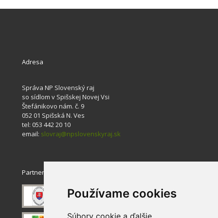
Adresa
Správa NP Slovenský raj
so sídlom v Spišskej Novej Vsi
Štefánikovo nám. č. 9
052 01 Spišská N. Ves
tel: 053 442 20 10
email:
slovraj@npslovenskyraj.sk
Partneri
Používame cookies
Súbory cookie a ďalšie