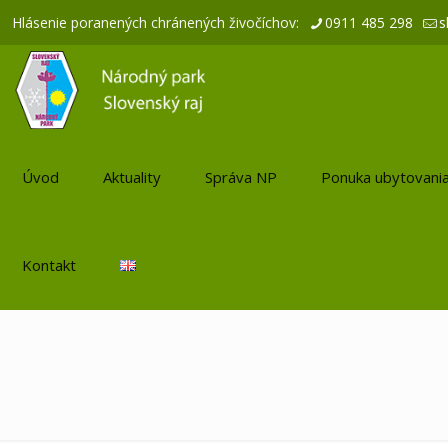
Hlásenie poranených chránených živočíchov:
0911 485 298
s
Úvod
Aktuality
Správa NP
Ponuka ubytovani
Kontakt