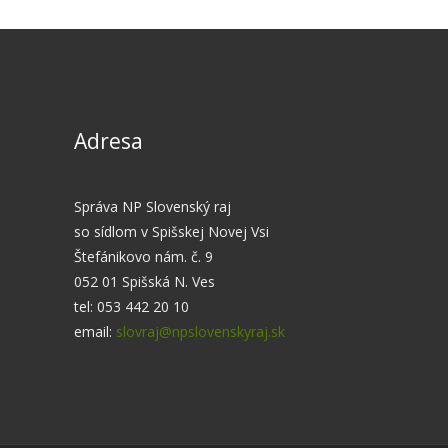
Adresa
Správa NP Slovenský raj
so sídlom v Spišskej Novej Vsi
Štefánikovo nám. č. 9
052 01 Spišská N. Ves
tel: 053 442 20 10
email:
slovraj@npslovenskyraj.sk