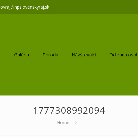
lovraj@npslovenskyraj.sk
a
Galéria
Príroda
Návštevníci
Ochrana osob
1777308992094
Home