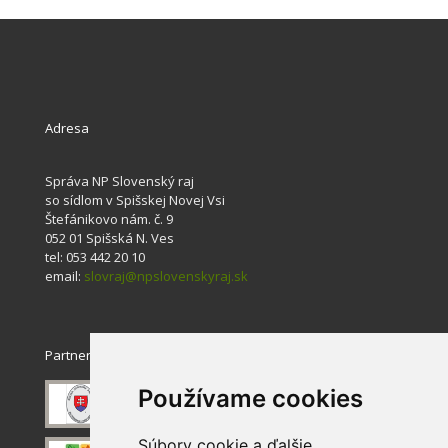
Adresa
Správa NP Slovenský raj
so sídlom v Spišskej Novej Vsi
Štefánikovo nám. č. 9
052 01 Spišská N. Ves
tel: 053 442 20 10
email:
slovraj@npslovenskyraj.sk
Partneri
Používame cookies
Súbory cookie a ďalšie